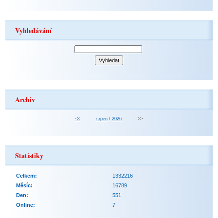
Vyhledávání
Archiv
<<
srpen
/
2026
>>
Statistiky
Celkem:
1332216
Měsíc:
16789
Den:
551
Online:
7