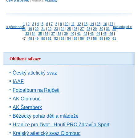
Celý příspěvek
|
Rubrika:
Aktuality
1
|
2
|
3
|
4
|
5
|
6
|
7
|
8
|
9
|
10
|
11
|
12
|
13
|
14
|
15
|
16
|
17
|
« předchozí
následující »
18
|
19
|
20
|
21
|
22
|
23
|
24
|
25
|
26
|
27
|
28
|
29
|
30
|
31
|
32
|
33
|
34
|
35
|
36
|
37
|
38
|
39
|
40
|
41
|
42
|
43
|
44
|
45
|
46
|
47
|
48
|
49
|
50
|
51
|
52
|
53
|
54
|
55
|
56
|
57
|
58
|
59
|
60
|
61
Oblíbené odkazy
Český atletický svaz
IAAF
Fotoalbum na Rajčeti
AK Olomouc
AK Šternberk
Běžecký pohár dětí a mládeže
Hranice pro život - Hnutí PRO Zdraví a Sport
Krajský atletický svaz Olomouc