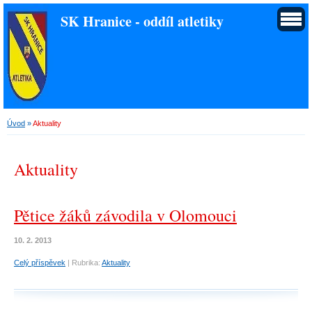
SK Hranice - oddíl atletiky
Úvod
»
Aktuality
Aktuality
Pětice žáků závodila v Olomouci
10. 2. 2013
Celý příspěvek
|
Rubrika:
Aktuality