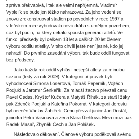
zpráva překvapivá, i tak ale velmi nepříjemná. Vladimír
Vyplelík se bude jen těžko nahrazovat. Za jeho vedení se
znovu zrekonstruoval stadion po povodních v roce
1997 a
v loňském roce vybudovala nová dráha s umělým povrchem,
což byl počin, na který čekalo spousta generací atletů. Ve
funkci předsedy byl celkem 13 let a dalších 20 let členem
výboru oddílu atletiky. V této chvíli ještě není jasné, kdo jej
nahradí. Do prvního zasedání výboru tak bude oddíl fungovat
bez předsedy.
Jako každý rok oddíl vyhlásil nejlepší atlety za minulou
sezónu (tedy za rok 2009). V kategorii přípravek byli
vyhodnoceni Simona Losertová, Tomáš Pepernik, Vojtěch
Podjukl a Jaromír Šenkeřík. Za mladší žactvo převzali cenu
Pavel Gadas, Kryštof Kučera a Matyáš Řihák, za starší žáky
pak Zdeněk Podjukl a Kateřina Pokorná. V kategorii dorostu
byl oceněn Václav Žabíček. Cenu převzal junior Jan Dostál,
juniorka Petra Vašinová a žena Klára Úlehlová. Mezi muži pak
Radek Masař, Zbyněk Čech a Jan Polášek.
Následovalo děkování. Členové výboru poděkovali svému