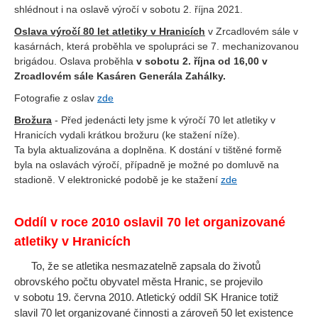
shlédnout i na oslavě výročí v sobotu 2. října 2021.
Oslava výročí 80 let atletiky v Hranicích
v Zrcadlovém sále v
kasárnách, která proběhla ve spolupráci se 7. mechanizovanou
brigádou. Oslava proběhla
v sobotu 2. října od 16,00 v
Zrcadlovém sále Kasáren Generála Zahálky.
Fotografie z oslav
zde
Brožura
- Před jedenácti lety jsme k výročí 70 let atletiky v
Hranicích vydali krátkou brožuru (ke stažení níže).
Ta byla aktualizována a doplněna. K dostání v tištěné formě
byla na oslavách výročí, případně je možné po domluvě na
stadioně. V elektronické podobě je ke stažení
zde
Oddíl v roce 2010 oslavil 70 let organizované
atletiky v Hranicích
To, že se atletika nesmazatelně zapsala do životů
obrovského počtu obyvatel města Hranic, se projevilo
v sobotu 19. června 2010. Atletický oddíl SK Hranice totiž
slavil 70 let organizované činnosti a zároveň 50 let existence