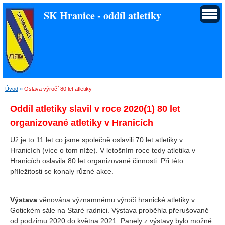
SK Hranice - oddíl atletiky
Úvod
»
Oslava výročí 80 let atletiky
Oddíl atletiky slavil v roce 2020(1) 80 let
organizované atletiky v Hranicích
Už je to 11 let co jsme společně oslavili 70 let atletiky v
Hranicích (více o tom níže). V letošním roce tedy atletika v
Hranicích oslavila 80 let organizované činnosti. Při této
příležitosti se konaly různé akce.
Výstava
věnována významnému výročí hranické atletiky v
Gotickém sále na Staré radnici. Výstava proběhla přerušovaně
od podzimu 2020 do května 2021. Panely z výstavy bylo možné