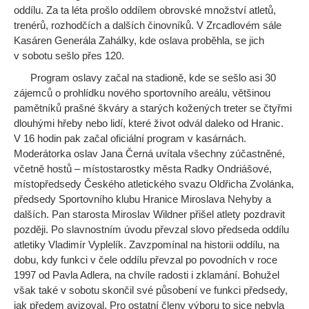
oddílu. Za ta léta prošlo oddílem obrovské množství atletů,
trenérů, rozhodčích a dalších činovníků. V Zrcadlovém sále
Kasáren Generála Zahálky, kde oslava proběhla, se jich
v sobotu sešlo přes 120.
Program oslavy začal na stadioně, kde se sešlo asi 30
zájemců o prohlídku nového sportovního areálu, většinou
pamětníků prašné škváry a starých kožených treter se čtyřmi
dlouhými hřeby nebo lidí, které život odvál daleko od Hranic.
V 16 hodin pak začal oficiální program v kasárnách.
Moderátorka oslav Jana Černá uvítala všechny zúčastněné,
včetně hostů – místostarostky města Radky Ondriášové,
místopředsedy Českého atletického svazu Oldřicha Zvolánka,
předsedy Sportovního klubu Hranice Miroslava Nehyby a
dalších. Pan starosta Miroslav Wildner přišel atlety pozdravit
později. Po slavnostním úvodu převzal slovo předseda oddílu
atletiky Vladimír Vyplelík. Zavzpomínal na historii oddílu, na
dobu, kdy funkci v čele oddílu převzal po povodních v roce
1997 od Pavla Adlera, na chvíle radosti i zklamání. Bohužel
však také v sobotu skončil své působení ve funkci předsedy,
jak předem avizoval. Pro ostatní členy výboru to sice nebyla