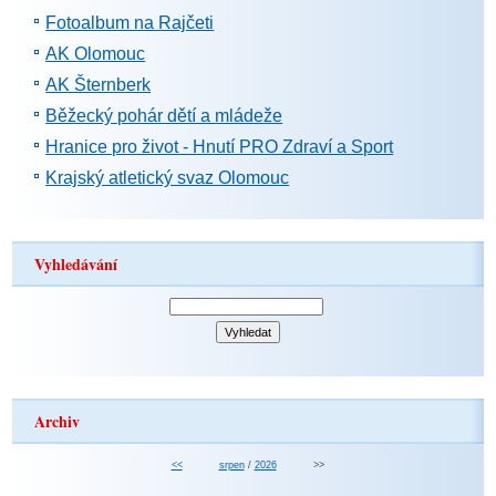
Fotoalbum na Rajčeti
AK Olomouc
AK Šternberk
Běžecký pohár dětí a mládeže
Hranice pro život - Hnutí PRO Zdraví a Sport
Krajský atletický svaz Olomouc
Vyhledávání
Archiv
<<
srpen
/
2026
>>