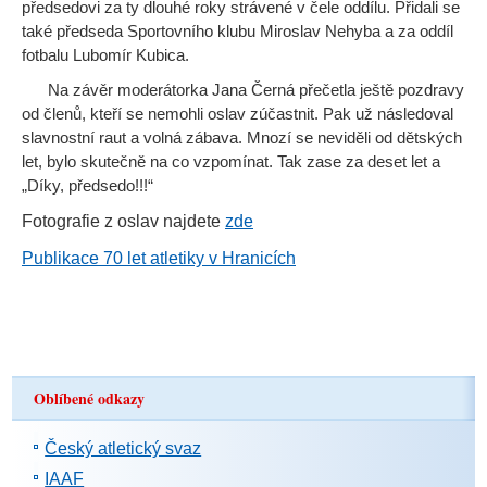
předsedovi za ty dlouhé roky strávené v čele oddílu. Přidali se
také předseda Sportovního klubu Miroslav Nehyba a za oddíl
fotbalu Lubomír Kubica.
Na závěr moderátorka Jana Černá přečetla ještě pozdravy
od členů, kteří se nemohli oslav zúčastnit. Pak už následoval
slavnostní raut a volná zábava. Mnozí se neviděli od dětských
let, bylo skutečně na co vzpomínat. Tak zase za deset let a
„Díky, předsedo!!!“
Fotografie z oslav najdete
zde
P
ublikace 70 let atletiky v Hranicích
Oblíbené odkazy
Český atletický svaz
IAAF