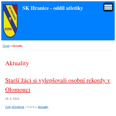
SK Hranice - oddíl atletiky
Úvod
»
Aktuality
Aktuality
Starší žáci si vylepšovali osobní rekordy v
Olomouci
18. 6. 2012
Celý příspěvek
|
Rubrika:
Aktuality