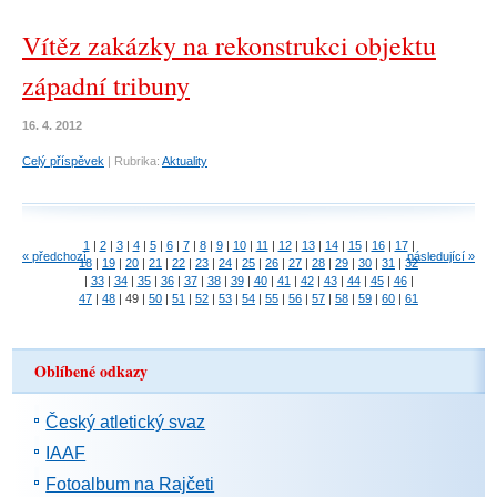
Vítěz zakázky na rekonstrukci objektu
západní tribuny
16. 4. 2012
Celý příspěvek
|
Rubrika:
Aktuality
1
|
2
|
3
|
4
|
5
|
6
|
7
|
8
|
9
|
10
|
11
|
12
|
13
|
14
|
15
|
16
|
17
|
« předchozí
následující »
18
|
19
|
20
|
21
|
22
|
23
|
24
|
25
|
26
|
27
|
28
|
29
|
30
|
31
|
32
|
33
|
34
|
35
|
36
|
37
|
38
|
39
|
40
|
41
|
42
|
43
|
44
|
45
|
46
|
47
|
48
|
49
|
50
|
51
|
52
|
53
|
54
|
55
|
56
|
57
|
58
|
59
|
60
|
61
Oblíbené odkazy
Český atletický svaz
IAAF
Fotoalbum na Rajčeti