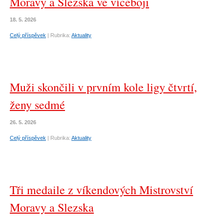
Moravy a Slezska ve víceboji
18. 5. 2026
Celý příspěvek
|
Rubrika:
Aktuality
Muži skončili v prvním kole ligy čtvrtí,
ženy sedmé
26. 5. 2026
Celý příspěvek
|
Rubrika:
Aktuality
Tři medaile z víkendových Mistrovství
Moravy a Slezska