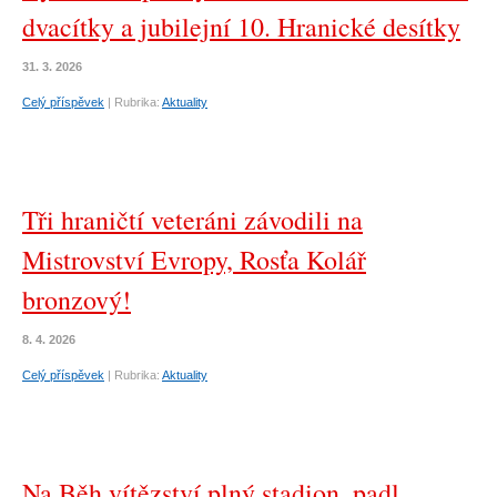
dvacítky a jubilejní 10. Hranické desítky
31. 3. 2026
Celý příspěvek
|
Rubrika:
Aktuality
Tři hraničtí veteráni závodili na
Mistrovství Evropy, Rosťa Kolář
bronzový!
8. 4. 2026
Celý příspěvek
|
Rubrika:
Aktuality
Na Běh vítězství plný stadion, padl