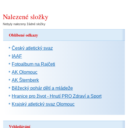
Nalezené složky
Nebyly nalezeny žádné složky
Oblíbené odkazy
Český atletický svaz
IAAF
Fotoalbum na Rajčeti
AK Olomouc
AK Šternberk
Běžecký pohár dětí a mládeže
Hranice pro život - Hnutí PRO Zdraví a Sport
Krajský atletický svaz Olomouc
Vyhledávání