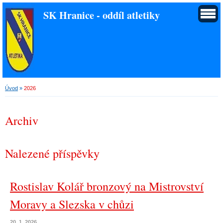
SK Hranice - oddíl atletiky
Úvod
»
2026
Archiv
Nalezené příspěvky
Rostislav Kolář bronzový na Mistrovství
Moravy a Slezska v chůzi
20. 1. 2026