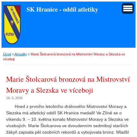
SK Hranice - oddíl atletiky
Úvod
»
Aktuality
»
Marie Štolcarová bronzová na Mistrovství Moravy a Slezska ve
víceboji
Marie Štolcarová bronzová na Mistrovství
Moravy a Slezska ve víceboji
18. 5. 2026
Hned z prvního letošního dráhového Mistrovství Moravy a
Slezska má atletický oddíl SK Hranice medaili! Ve Zlíně se o
víkendu 9. – 10. května konalo Mistrovství Moravy a Slezska ve
vícebojích. Marie Štolcarova ve dvoudenním sedmiboji starších
žákyň zapsala pět osobních rekordů a vybojovala bronz. Mladší