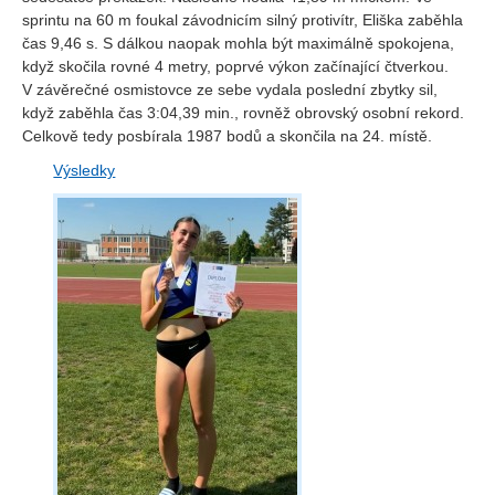
sprintu na 60 m foukal závodnicím silný protivítr, Eliška zaběhla
čas 9,46 s. S dálkou naopak mohla být maximálně spokojena,
když skočila rovné 4 metry, poprvé výkon začínající čtverkou.
V závěrečné osmistovce ze sebe vydala poslední zbytky sil,
když zaběhla čas 3:04,39 min., rovněž obrovský osobní rekord.
Celkově tedy posbírala 1987 bodů a skončila na 24. místě.
Výsledky