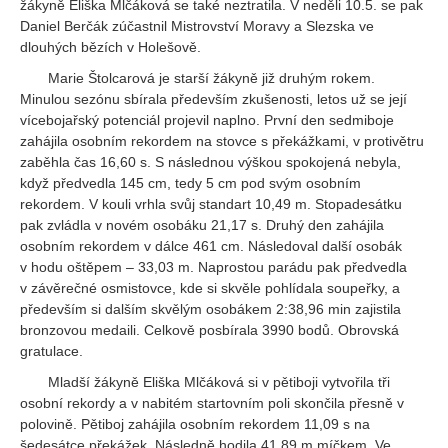
žákyně Eliška Mlčáková se také neztratila. V neděli 10.5. se pak
Daniel Berčák zúčastnil Mistrovství Moravy a Slezska ve
dlouhých bězích v Holešově.
Marie Štolcarová je starší žákyně již druhým rokem.
Minulou sezónu sbírala především zkušenosti, letos už se její
vícebojařský potenciál projevil naplno. První den sedmiboje
zahájila osobním rekordem na stovce s překážkami, v protivětru
zaběhla čas 16,60 s. S následnou výškou spokojená nebyla,
když předvedla 145 cm, tedy 5 cm pod svým osobním
rekordem. V kouli vrhla svůj standart 10,49 m. Stopadesátku
pak zvládla v novém osobáku 21,17 s. Druhý den zahájila
osobním rekordem v dálce 461 cm. Následoval další osobák
v hodu oštěpem – 33,03 m. Naprostou parádu pak předvedla
v závěrečné osmistovce, kde si skvěle pohlídala soupeřky, a
především si dalším skvělým osobákem 2:38,96 min zajistila
bronzovou medaili. Celkově posbírala 3990 bodů. Obrovská
gratulace.
Mladší žákyně Eliška Mlčáková si v pětiboji vytvořila tři
osobní rekordy a v nabitém startovním poli skončila přesně v
polovině. Pětiboj zahájila osobním rekordem 11,09 s na
šedesátce překážek. Následně hodila 41,89 m míčkem. Ve