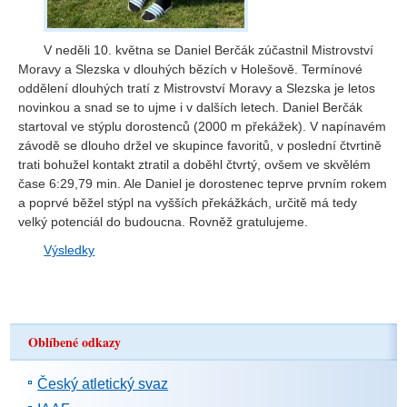
V neděli 10. května se Daniel Berčák zúčastnil Mistrovství
Moravy a Slezska v dlouhých bězích v Holešově. Termínové
oddělení dlouhých tratí z Mistrovství Moravy a Slezska je letos
novinkou a snad se to ujme i v dalších letech. Daniel Berčák
startoval ve stýplu dorostenců (2000 m překážek). V napínavém
závodě se dlouho držel ve skupince favoritů, v poslední čtvrtině
trati bohužel kontakt ztratil a doběhl čtvrtý, ovšem ve skvělém
čase 6:29,79 min. Ale Daniel je dorostenec teprve prvním rokem
a poprvé běžel stýpl na vyšších překážkách, určitě má tedy
velký potenciál do budoucna. Rovněž gratulujeme.
Výsledky
Oblíbené odkazy
Český atletický svaz