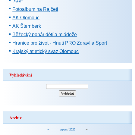
IAAF
Fotoalbum na Rajčeti
AK Olomouc
AK Šternberk
Běžecký pohár dětí a mládeže
Hranice pro život - Hnutí PRO Zdraví a Sport
Krajský atletický svaz Olomouc
Vyhledávání
Archiv
<<
srpen
/
2026
>>