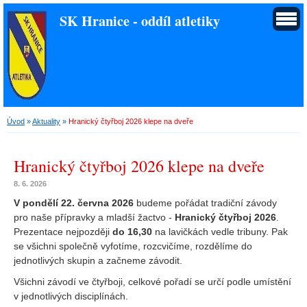
SK Hranice - oddíl atletiky
Úvod
»
Aktuality
»
Hranický čtyřboj 2026 klepe na dveře
Hranický čtyřboj 2026 klepe na dveře
8. 6. 2026
V pondělí 22. června 2026
budeme pořádat tradiční závody
pro naše přípravky a mladší žactvo -
Hranický čtyřboj 2026
.
Prezentace nejpozději
do 16,30
na lavičkách vedle tribuny. Pak
se všichni společně vyfotíme, rozcvičíme, rozdělíme do
jednotlivých skupin a začneme závodit.
Všichni závodí ve čtyřboji, celkové pořadí se určí podle umístění
v jednotlivých disciplínách.