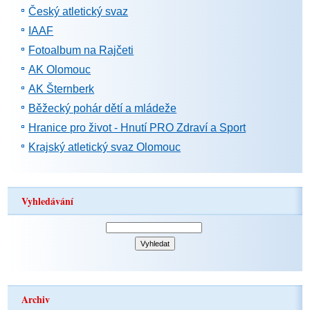
Český atletický svaz
IAAF
Fotoalbum na Rajčeti
AK Olomouc
AK Šternberk
Běžecký pohár dětí a mládeže
Hranice pro život - Hnutí PRO Zdraví a Sport
Krajský atletický svaz Olomouc
Vyhledávání
Archiv