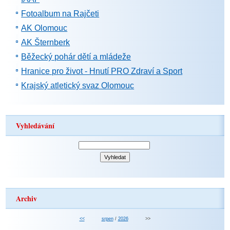
Fotoalbum na Rajčeti
AK Olomouc
AK Šternberk
Běžecký pohár dětí a mládeže
Hranice pro život - Hnutí PRO Zdraví a Sport
Krajský atletický svaz Olomouc
Vyhledávání
Archiv
<<
srpen
/
2026
>>