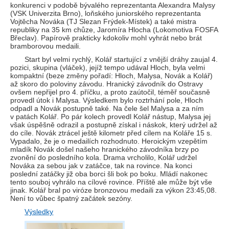
konkurenci v podobě bývalého reprezentanta Alexandra Malysy
(VSK Univerzita Brno), loňského juniorského reprezentanta
Vojtěcha Nováka (TJ Slezan Frýdek-Místek) a také mistra
republiky na 35 km chůze, Jaromíra Hlocha (Lokomotiva FOSFA
Břeclav). Papírově prakticky kdokoliv mohl vyhrát nebo brát
bramborovou medaili.
Start byl velmi rychlý, Kolář startující z vnější dráhy zaujal 4.
pozici, skupina (vláček), jejíž tempo udával Hloch, byla velmi
kompaktní (beze změny pořadí: Hloch, Malysa, Novák a Kolář)
až skoro do poloviny závodu. Hranický závodník do Ostravy
ovšem nepřijel pro 4. příčku, a proto zaútočil, téměř současně
provedl útok i Malysa. Výsledkem bylo roztrhání pole, Hloch
odpadl a Novák postupně také. Na čele šel Malysa a za ním
v patách Kolář. Po pár kolech provedl Kolář nástup, Malysa jej
však úspěšně odrazil a postupně získal i náskok, který udržel až
do cíle. Novák ztrácel ještě kilometr před cílem na Koláře 15 s.
Vypadalo, že je o medailích rozhodnuto. Heroickým vzepětím
mladík Novák došel našeho hranického závodníka brzy po
zvonění do posledního kola. Drama vrcholilo, Kolář udržel
Nováka za sebou jak v zatáčce, tak na rovince. Na konci
poslední zatáčky již oba borci šli bok po boku. Mládí nakonec
tento souboj vyhrálo na cílové rovince. Příště ale může být vše
jinak. Kolář bral po viróze bronzovou medaili za výkon 23:45,08.
Není to vůbec špatný začátek sezóny.
Výsledky