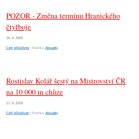
POZOR - Změna termínu Hranického
čtyřboje
15. 6. 2025
Celý příspěvek
|
Rubrika:
Aktuality
Rostislav Kolář šestý na Mistrovství ČR
na 10 000 m chůze
17. 6. 2025
Celý příspěvek
|
Rubrika:
Aktuality