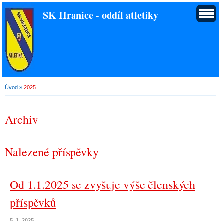
SK Hranice - oddíl atletiky
Úvod
»
2025
Archiv
Nalezené příspěvky
Od 1.1.2025 se zvyšuje výše členských
příspěvků
5. 1. 2025