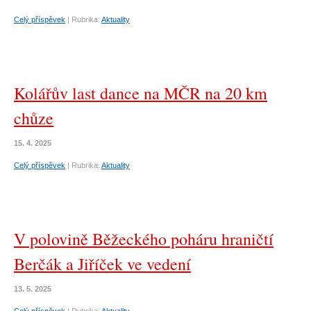
Celý příspěvek
|
Rubrika:
Aktuality
Kolářův last dance na MČR na 20 km
chůze
15. 4. 2025
Celý příspěvek
|
Rubrika:
Aktuality
V polovině Běžeckého poháru hraničtí
Berčák a Jiříček ve vedení
13. 5. 2025