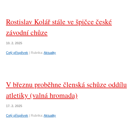
Rostislav Kolář stále ve špičce české
závodní chůze
10. 2. 2025
Celý příspěvek
|
Rubrika:
Aktuality
V březnu proběhne členská schůze oddílu
atletiky (valná hromada)
17. 2. 2025
Celý příspěvek
|
Rubrika:
Aktuality