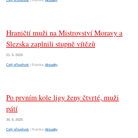
Celý příspěvek
|
Rubrika:
Aktuality
Hraničtí muži na Mistrovství Moravy a
Slezska zaplnili stupně vítězů
21. 5. 2025
Celý příspěvek
|
Rubrika:
Aktuality
Po prvním kole ligy ženy čtvrté, muži
pátí
30. 5. 2025
Celý příspěvek
|
Rubrika:
Aktuality