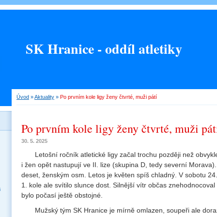
SK Hranice - oddíl atletiky
Úvod
»
Aktuality
»
Po prvním kole ligy ženy čtvrté, muži pátí
Po prvním kole ligy ženy čtvrté, muži pát
30. 5. 2025
Letošní ročník atletické ligy začal trochu později než obvy
i žen opět nastupují ve II. lize (skupina D, tedy severní Morava
deset, ženským osm. Letos je květen spíš chladný. V sobotu 2
1. kole ale svítilo slunce dost. Silnější vítr občas znehodnocoval
a
bylo počasí ještě obstojné.
Mužský tým SK Hranice je mírně omlazen, soupeři ale dorazi