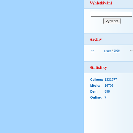
Vyhledávání
Archiv
<<
srpen
/
2026
>>
Statistiky
Celkem:
1331977
Měsíc:
16703
Den:
599
Online:
7