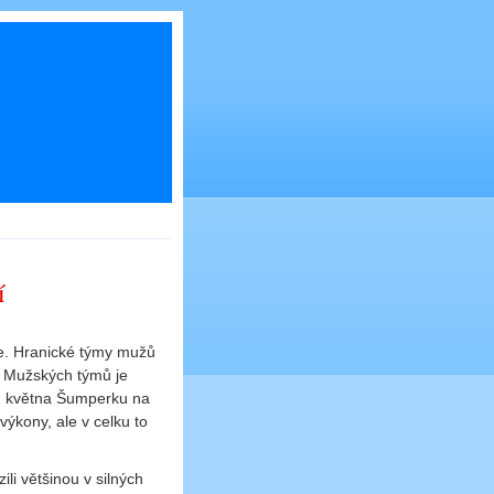
í
kle. Hranické týmy mužů
). Mužských týmů je
4. května Šumperku na
 výkony, ale v celku to
li většinou v silných