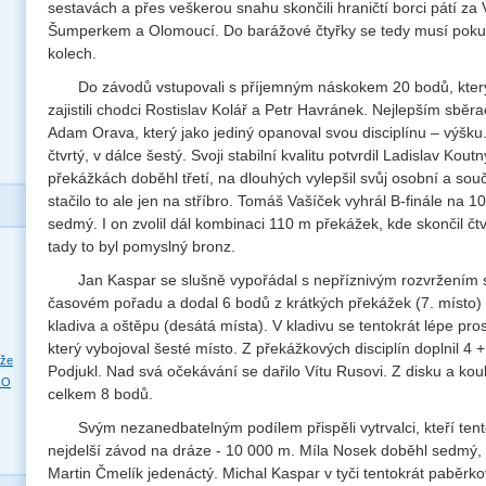
sestavách a přes veškerou snahu skončili hraničtí borci pátí za
Šumperkem a Olomoucí. Do barážové čtyřky se tedy musí pokusi
kolech.
Do závodů vstupovali s příjemným náskokem 20 bodů, který
zajistili chodci Rostislav Kolář a Petr Havránek. Nejlepším sběr
Adam Orava, který jako jediný opanoval svou disciplínu – výšku.
čtvrtý, v dálce šestý. Svoji stabilní kvalitu potvrdil Ladislav Kout
překážkách doběhl třetí, na dlouhých vylepšil svůj osobní a sou
stačilo to ale jen na stříbro. Tomáš Vašíček vyhrál B-finále na 1
sedmý. I on zvolil dál kombinaci 110 m překážek, kde skončil čt
tady to byl pomyslný bronz.
Jan Kaspar se slušně vypořádal s nepříznivým rozvržením s
časovém pořadu a dodal 6 bodů z krátkých překážek (7. místo)
kladiva a oštěpu (desátá místa). V kladivu se tentokrát lépe pr
který vybojoval šesté místo. Z překážkových disciplín doplnil 4 
eže
Podjukl. Nad svá očekávání se dařilo Vítu Rusovi. Z disku a koul
RO
celkem 8 bodů.
Svým nezanedbatelným podílem přispěli vytrvalci, kteří tent
nejdelší závod na dráze - 10 000 m. Míla Nosek doběhl sedmý, 
Martin Čmelík jedenáctý. Michal Kaspar v tyči tentokrát paběrkov