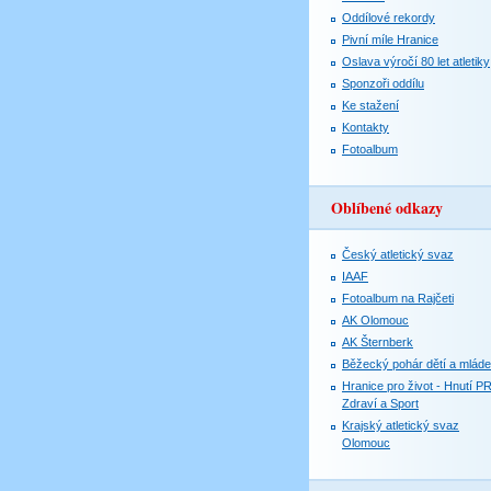
Oddílové rekordy
Pivní míle Hranice
Oslava výročí 80 let atletiky
Sponzoři oddílu
Ke stažení
Kontakty
Fotoalbum
Oblíbené odkazy
Český atletický svaz
IAAF
Fotoalbum na Rajčeti
AK Olomouc
AK Šternberk
Běžecký pohár dětí a mlád
Hranice pro život - Hnutí P
Zdraví a Sport
Krajský atletický svaz
Olomouc