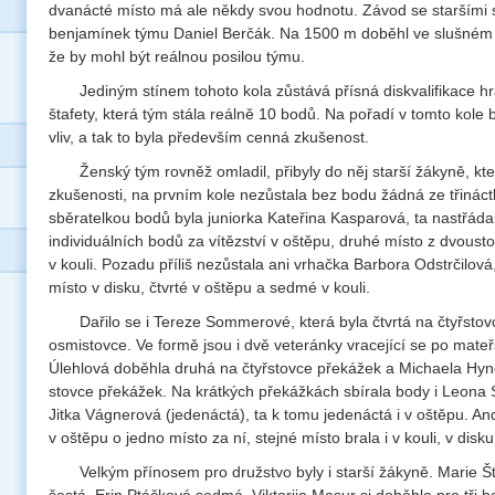
dvanácté místo má ale někdy svou hodnotu. Závod se staršími s
benjamínek týmu Daniel Berčák. Na 1500 m doběhl ve slušném 
že by mohl být reálnou posilou týmu.
Jediným stínem tohoto kola zůstává přísná diskvalifikace hr
štafety, která tým stála reálně 10 bodů. Na pořadí v tomto kole
vliv, a tak to byla především cenná zkušenost.
Ženský tým rovněž omladil, přibyly do něj starší žákyně, kte
zkušenosti, na prvním kole nezůstala bez bodu žádná ze třináct
sběratelkou bodů byla juniorka Kateřina Kasparová, ta nastřáda
individuálních bodů za vítězství v oštěpu, druhé místo z dvousto
v kouli. Pozadu příliš nezůstala ani vrhačka Barbora Odstrčilová,
místo v disku, čtvrté v oštěpu a sedmé v kouli.
Dařilo se i Tereze Sommerové, která byla čtvrtá na čtyřsto
osmistovce. Ve formě jsou i dvě veteránky vracející se po mate
Úlehlová doběhla druhá na čtyřstovce překážek a Michaela Hy
stovce překážek. Na krátkých překážkách sbírala body i Leona 
Jitka Vágnerová (jedenáctá), ta k tomu jedenáctá i v oštěpu. A
v oštěpu o jedno místo za ní, stejné místo brala i v kouli, v disk
Velkým přínosem pro družstvo byly i starší žákyně. Marie Š