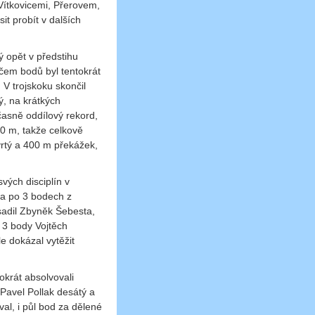
 Vítkovicemi, Přerovem,
t probít v dalších
 opět v předstihu
ačem bodů byl tentokrát
 V trojskoku skončil
ný, na krátkých
časně oddílový rekord,
00 m, takže celkově
vrtý a 400 m překážek,
vých disciplín v
 a po 3 bodech z
osadil Zbyněk Šebesta,
+ 3 body Vojtěch
e dokázal vytěžit
okrát absolvovali
Pavel Pollak desátý a
al, i půl bod za dělené