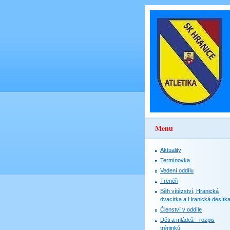
Menu
Aktuality
Termínovka
Vedení oddílu
Trenéři
Běh vítězství, Hranická
dvacítka a Hranická desítk
Členství v oddíle
Děti a mládež - rozpis
tréninků