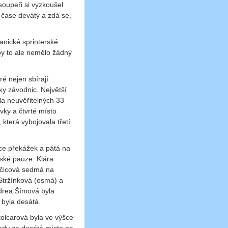
oupeři si vyzkoušel
čase devátý a zdá se,
anické sprinterské
 by to ale nemělo žádný
ré nejen sbírají
ky závodnic. Největší
la neuvěřitelných 33
vky a čtvrté místo
 která vybojovala třetí
vce překážek a pátá na
řské pauze. Klára
nčicová sedmá na
Stržínková (osmá) a
ndrea Šímová byla
u byla desátá.
tolcarová byla ve výšce