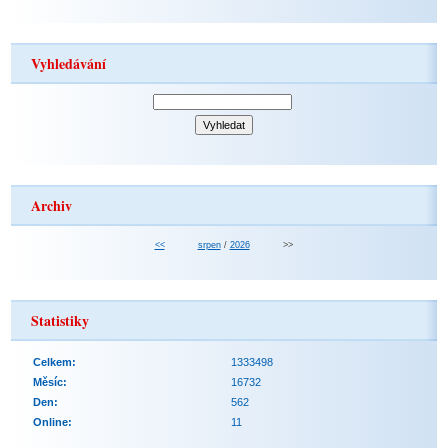
Vyhledávání
Archiv
<<
srpen
/
2026
>>
Statistiky
Celkem:
1333498
Měsíc:
16732
Den:
562
Online:
11