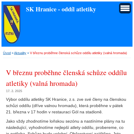
SK Hranice - oddíl atletiky
Úvod
»
Aktuality
»
V březnu proběhne členská schůze oddílu atletiky (valná hromada)
V březnu proběhne členská schůze oddílu
atletiky (valná hromada)
17. 2. 2025
Výbor oddílu atletiky SK Hranice, z.s. zve své členy na členskou
schůzi oddílu (dříve valnou hromadu), která proběhne v pátek
21. března v 17 hodin v restauraci Gól na stadioně.
Jako vždy zhodnotíme loňskou sezónu a nastíníme plány na tu
následující, vyhodnotíme nejlepší atlety oddílu, probereme, co
je potřeba. Schůze bude volební. Občerstvení zajištěno. Jste