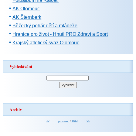
Fotoalbum na Rajčeti
AK Olomouc
AK Šternberk
Běžecký pohár dětí a mládeže
Hranice pro život - Hnutí PRO Zdraví a Sport
Krajský atletický svaz Olomouc
Vyhledávání
Archiv
<<
prosinec
/
2024
>>