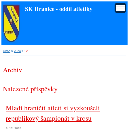
SK Hranice - oddíl atletiky
Úvod
»
2024
»
12
Archiv
Nalezené příspěvky
Mladí hraničtí atleti si vyzkoušeli
republikový šampionát v krosu
6. 12. 2024