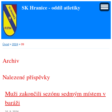
SK Hranice - oddíl atletiky
Úvod
»
2024
»
09
Archiv
Nalezené příspěvky
Muži zakončili sezónu sedmým místem v
baráži
16. 9. 2024