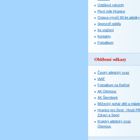
Oddílové rekordy
Pivní míle Hranice
Oslava výročí 80 let atletiky
Sponzoři oddílu
Ke stažení
Kontakty
Fotoalbum
Oblíbené odkazy
Český atletický svaz
IAAF
Fotoalbum na Rajčeti
AK Olomouc
AK Šternberk
Běžecký pohár dětí a mlád
Hranice pro život - Hnutí P
Zdraví a Sport
Krajský atletický svaz
Olomouc