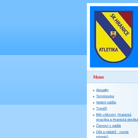
Menu
Aktuality
Termínovka
Vedení oddílu
Trenéři
Běh vítězství, Hranická
dvacítka a Hranická desítk
Členství v oddíle
Děti a mládež - rozpis
tréninků