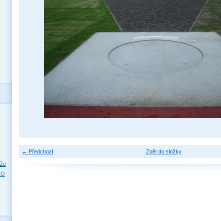
← Předchozí
Zpět do složky
eže
RO