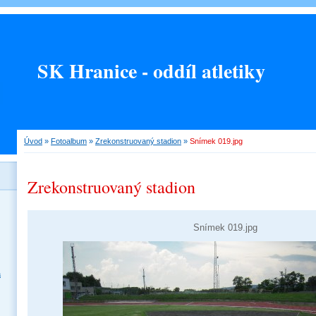
SK Hranice - oddíl atletiky
Úvod
»
Fotoalbum
»
Zrekonstruovaný stadion
»
Snímek 019.jpg
Zrekonstruovaný stadion
Snímek 019.jpg
a