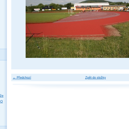
← Předchozí
Zpět do složky
eže
RO