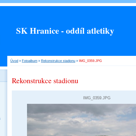
SK Hranice - oddíl atletiky
Úvod
»
Fotoalbum
»
Rekonstrukce stadionu
»
IMG_0359.JPG
Rekonstrukce stadionu
IMG_0359.JPG
a