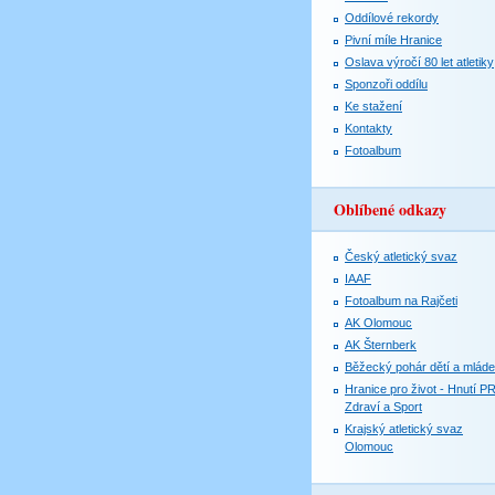
Oddílové rekordy
Pivní míle Hranice
Oslava výročí 80 let atletiky
Sponzoři oddílu
Ke stažení
Kontakty
Fotoalbum
Oblíbené odkazy
Český atletický svaz
IAAF
Fotoalbum na Rajčeti
AK Olomouc
AK Šternberk
Běžecký pohár dětí a mlád
Hranice pro život - Hnutí P
Zdraví a Sport
Krajský atletický svaz
Olomouc