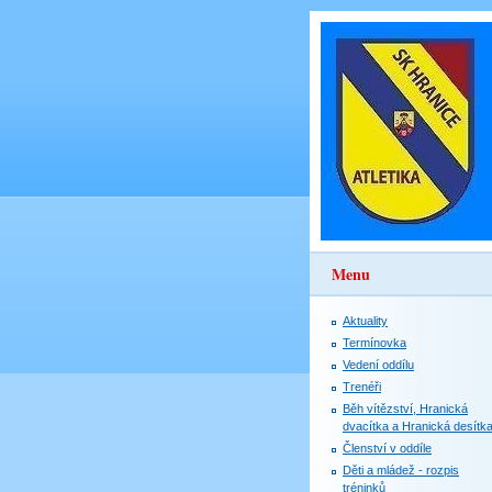
Menu
Aktuality
Termínovka
Vedení oddílu
Trenéři
Běh vítězství, Hranická
dvacítka a Hranická desítk
Členství v oddíle
Děti a mládež - rozpis
tréninků