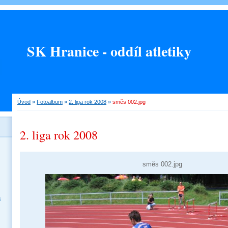
SK Hranice - oddíl atletiky
Úvod
»
Fotoalbum
»
2. liga rok 2008
»
směs 002.jpg
2. liga rok 2008
směs 002.jpg
a