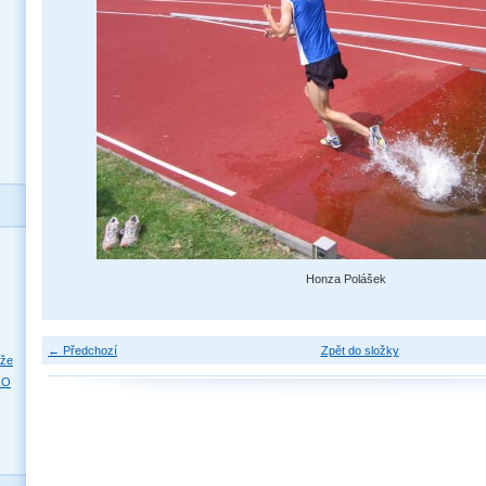
Honza Polášek
← Předchozí
Zpět do složky
eže
RO