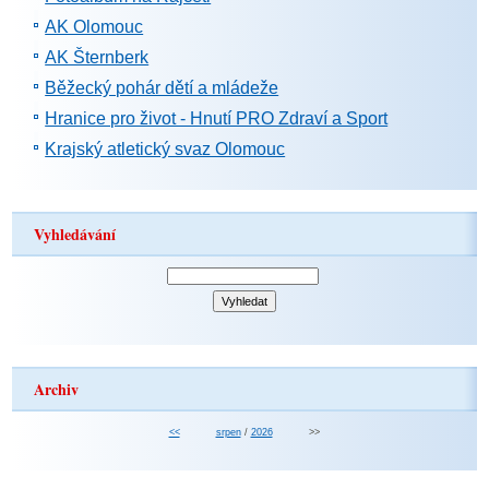
AK Olomouc
AK Šternberk
Běžecký pohár dětí a mládeže
Hranice pro život - Hnutí PRO Zdraví a Sport
Krajský atletický svaz Olomouc
Vyhledávání
Archiv
<<
srpen
/
2026
>>