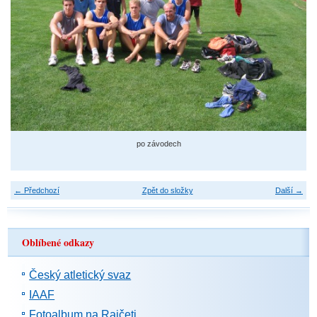
po závodech
← Předchozí
Zpět do složky
Další →
Oblíbené odkazy
Český atletický svaz
IAAF
Fotoalbum na Rajčeti