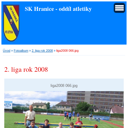
SK Hranice - oddíl atletiky
Úvod
»
Fotoalbum
»
2. liga rok 2008
»
liga2008 066.jpg
2. liga rok 2008
liga2008 066.jpg