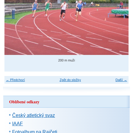
200 m muži
← Předchozí
Zpět do složky
Další →
Oblíbené odkazy
Český atletický svaz
IAAF
Fotoalbum na Rajčeti