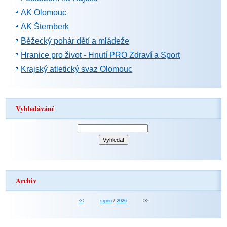
AK Olomouc
AK Šternberk
Běžecký pohár dětí a mládeže
Hranice pro život - Hnutí PRO Zdraví a Sport
Krajský atletický svaz Olomouc
Vyhledávání
Archiv
<<
srpen
/
2026
>>