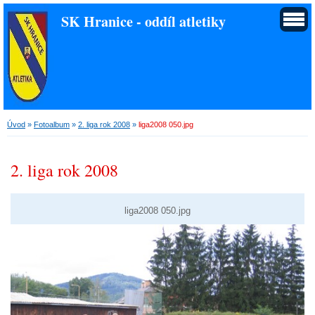
SK Hranice - oddíl atletiky
Úvod
»
Fotoalbum
»
2. liga rok 2008
»
liga2008 050.jpg
2. liga rok 2008
liga2008 050.jpg