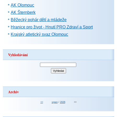
AK Olomouc
AK Šternberk
Běžecký pohár dětí a mládeže
Hranice pro život - Hnutí PRO Zdraví a Sport
Krajský atletický svaz Olomouc
Vyhledávání
Archiv
<<
srpen
/
2026
>>