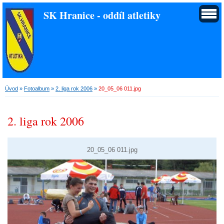
SK Hranice - oddíl atletiky
Úvod
»
Fotoalbum
»
2. liga rok 2006
»
20_05_06 011.jpg
2. liga rok 2006
20_05_06 011.jpg