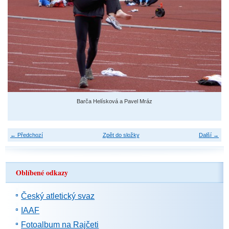
Barča Helísková a Pavel Mráz
← Předchozí
Zpět do složky
Další →
Oblíbené odkazy
Český atletický svaz
IAAF
Fotoalbum na Rajčeti