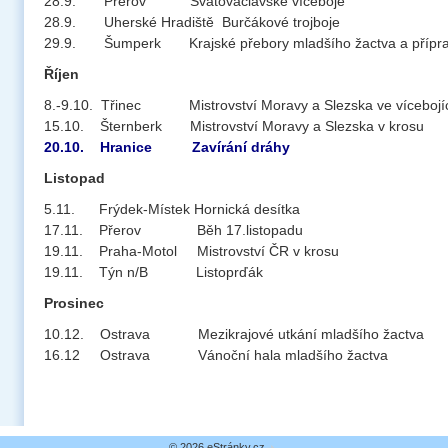
28.9. Přerov Svatováclavské víceboje
28.9. Uherské Hradiště Burčákové trojboje
29.9. Šumperk Krajské přebory mladšího žactva a příprav
Říjen
8.-9.10. Třinec Mistrovství Moravy a Slezska ve vícebojí
15.10. Šternberk Mistrovství Moravy a Slezska v krosu
20.10. Hranice Zavírání dráhy
Listopad
5.11. Frýdek-Místek Hornická desítka
17.11. Přerov Běh 17.listopadu
19.11. Praha-Motol Mistrovství ČR v krosu
19.11. Týn n/B Listoprďák
Prosinec
10.12. Ostrava Mezikrajové utkání mladšího žactva
16.12 Ostrava Vánoční hala mladšího žactva
© 2026 eStránky.cz