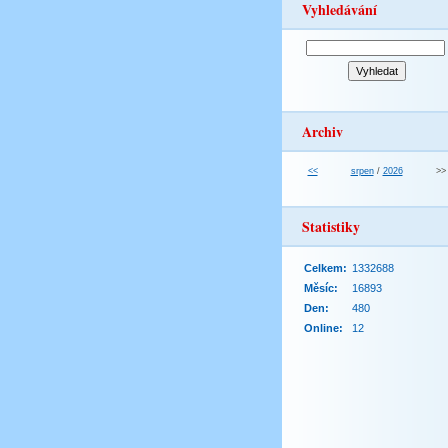
Vyhledávání
Archiv
<<
srpen
/
2026
>>
Statistiky
Celkem:
1332688
Měsíc:
16893
Den:
480
Online:
12