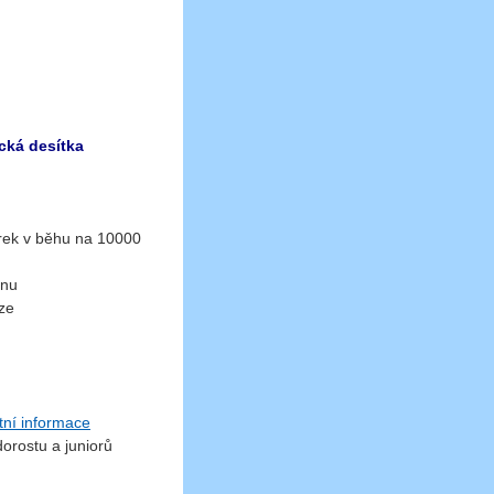
cká desítka
ek v běhu na 10000
onu
ze
tní informace
ostu a juniorů