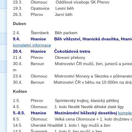
19.3. Olomouc Oddílové víceboje SK Přerov
19.3. Opatovice Lesní běh
26.3. Přerov Jarní běh
Duben
2.4. Šternberk Běh parkem
9.4. Hranice Běh vítězství, Hranická dvacítka, Hrani
kompletní informace
20.4. Hranice Čokoládová tretra
21.4. Přerov Okresní přebory
30.4. Beroun Mistrovství ČR mužů, žen, juniorů a junior
m
23.4. Olomouc Mistrovství Moravy a Slezska v půlmarat
30.4. Beroun Mistrovství ČR v běhu na 10 000m na drá
Květen
1.5. Přerov Sprinterský trojboj, klasický pětiboj
4.5. Olomouc 1. kolo Nestlé Nestlé dětské zlaté ligy
5.-8.5. Hranice Mezinárodní běžecký desetiboj
komple
8.5. Olomouc Velká cena Olomouce + 1. kolo družstev dor
14.5. Uherské Hradiště 1. kolo I. ligy mužů a žen
14.5. Šumperk 1. kolo II. ligy mužů a žen