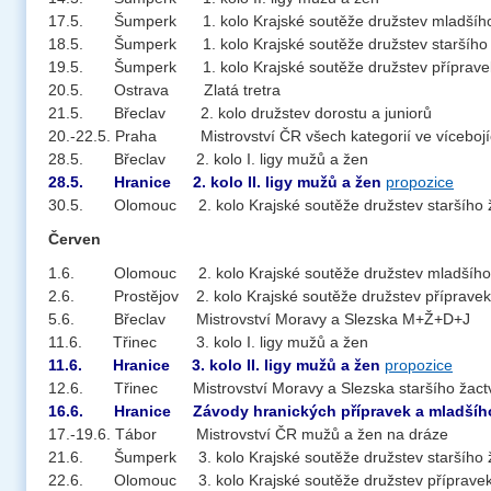
17.5. Šumperk 1. kolo Krajské soutěže družstev mladšího
18.5. Šumperk 1. kolo Krajské soutěže družstev staršího 
19.5. Šumperk 1. kolo Krajské soutěže družstev příprave
20.5. Ostrava Zlatá tretra
21.5. Břeclav 2. kolo družstev dorostu a juniorů
20.-22.5. Praha Mistrovství ČR všech kategorií ve víceboj
28.5. Břeclav 2. kolo I. ligy mužů a žen
28.5. Hranice 2. kolo II. ligy mužů a žen
propozice
30.5. Olomouc 2. kolo Krajské soutěže družstev staršího 
Červen
1.6. Olomouc 2. kolo Krajské soutěže družstev mladšího
2.6. Prostějov 2. kolo Krajské soutěže družstev přípravek
5.6. Břeclav Mistrovství Moravy a Slezska M+Ž+D+J
11.6. Třinec 3. kolo I. ligy mužů a žen
11.6. Hranice 3. kolo II. ligy mužů a žen
propozice
12.6. Třinec Mistrovství Moravy a Slezska staršího žact
16.6. Hranice Závody hranických přípravek a mladšího
17.-19.6. Tábor Mistrovství ČR mužů a žen na dráze
21.6. Šumperk 3. kolo Krajské soutěže družstev staršího 
22.6. Olomouc 3. kolo Krajské soutěže družstev příprave