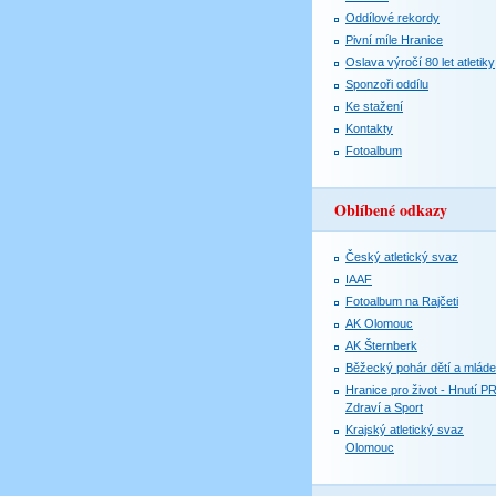
Oddílové rekordy
Pivní míle Hranice
Oslava výročí 80 let atletiky
Sponzoři oddílu
Ke stažení
Kontakty
Fotoalbum
Oblíbené odkazy
Český atletický svaz
IAAF
Fotoalbum na Rajčeti
AK Olomouc
AK Šternberk
Běžecký pohár dětí a mlád
Hranice pro život - Hnutí P
Zdraví a Sport
Krajský atletický svaz
Olomouc