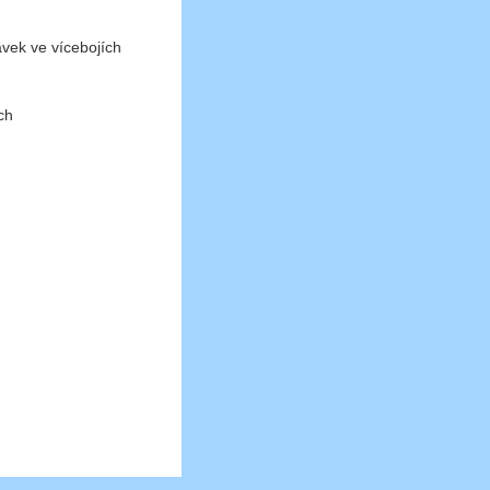
ek ve vícebojích
ch