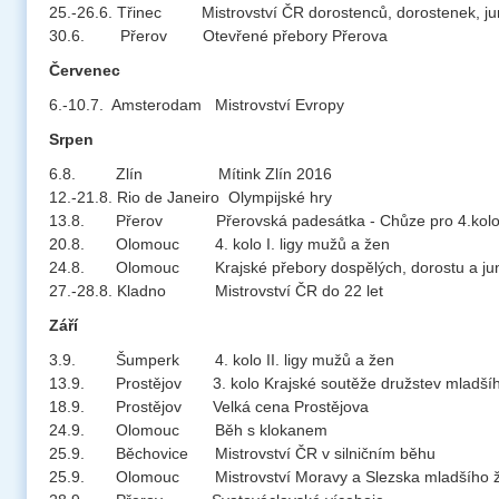
25.-26.6. Třinec Mistrovství ČR dorostenců, dorostenek, jun
30.6. Přerov Otevřené přebory Přerova
Červenec
6.-10.7. Amsterodam Mistrovství Evropy
Srpen
6.8. Zlín Mítink Zlín 2016
12.-21.8. Rio de Janeiro Olympijské hry
13.8. Přerov Přerovská padesátka - Chůze pro 4.kol
20.8. Olomouc 4. kolo I. ligy mužů a žen
24.8. Olomouc Krajské přebory
dospělých, dorostu a ju
27.-28.8. Kladno Mistrovství ČR do 22 let
Září
3.9. Šumperk 4. kolo II. ligy mužů a žen
13.9. Prostějov 3. kolo Krajské soutěže družstev mladšího
18.9. Prostějov Velká cena Prostějova
24.9. Olomouc Běh s klokanem
25.9. Běchovice Mistrovství ČR v silničním běhu
25.9. Olomouc Mistrovství Moravy a Slezska mladšího ž