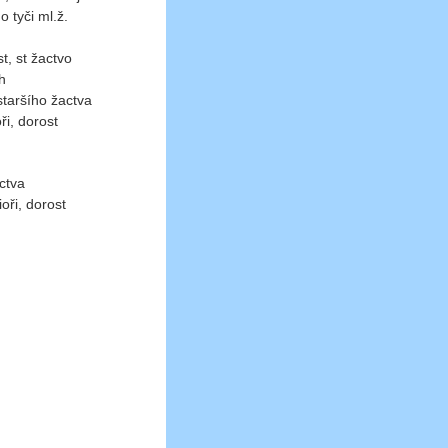
 tyči ml.ž.
, st žactvo
jích
staršího žactva
ři, dorost
 žactva
unioři, dorost
le
le