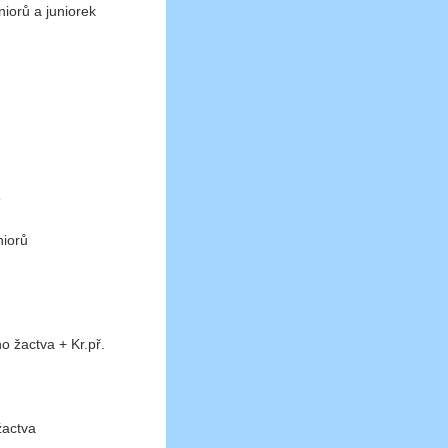
iorů a juniorek
o
niorů
 žactva + Kr.př.
actva