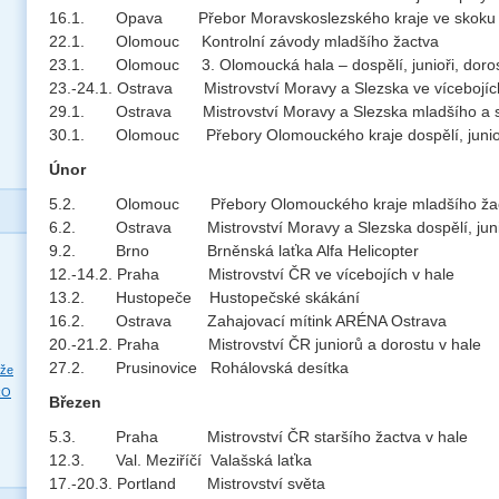
16.1. Opava Přebor Moravskoslezského kraje ve skoku o
22.1. Olomouc Kontrolní závody mladšího žactva
23.1. Olomouc 3. Olomoucká hala – dospělí, junioři, dorost
23.-24.1. Ostrava Mistrovství Moravy a Slezska ve vícebo
29.1. Ostrava Mistrovství Moravy a Slezska mladšího a 
30.1. Olomouc Přebory Olomouckého kraje dospělí, junio
Únor
5.2. Olomouc Přebory Olomouckého kraje mladšího
6.2. Ostrava Mistrovství Moravy a Slezska dospělí, j
9.2. Brno Brněnská laťka Alfa Helicopter
12.-14.2. Praha Mistrovství ČR ve vícebojích v ha
13.2. Hustopeče Hustopečské skákání
16.2. Ostrava Zahajovací mítink ARÉNA Ostrava
20.-21.2. Praha Mistrovství ČR juniorů a dorostu v ha
27.2. Prusinovice Rohálovská desítka
eže
RO
Březen
5.3. Praha Mistrovství ČR staršího žactva v hale
12.3. Val. Meziříčí Valašská laťka
17.-20.3. Portland Mistrovství světa