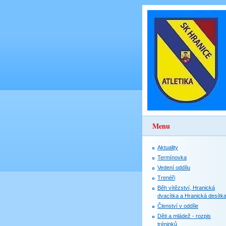
Menu
Aktuality
Termínovka
Vedení oddílu
Trenéři
Běh vítězství, Hranická
dvacítka a Hranická desítk
Členství v oddíle
Děti a mládež - rozpis
tréninků