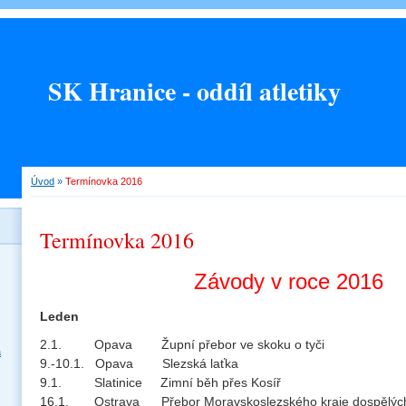
SK Hranice - oddíl atletiky
Úvod
»
Termínovka 2016
Termínovka 2016
Závody v roce 2016
Leden
2.1. Opava Župní přebor ve skoku o tyči
a
9.-10.1. Opava Slezská laťka
9.1. Slatinice Zimní běh přes Kosíř
16.1. Ostrava Přebor Moravskoslezského kraje dospělých, 