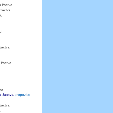
 žactva
žactva
k
ích
žactva
 žactva
va
 žactva
propozice
žactva
k