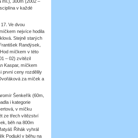
 ml.), 300m (2002 –
sciplína v každé
 17. Ve dvou
 míčkem nejvíce hodila
klová. Stejně starých
 František Randýsek,
. Hod míčkem v této
1 – 02) zvítězil
Jan Kaspar, míčkem
i první ceny rozdělily
Dvořáková za míček a
Jaromír Šenkeřík (60m,
adla i kategorie
sertová, v míčku
t ze třech vítězství
ček, běh na 800m
 Matyáš Řihák vyhrál
ěk Podjukl v běhu na