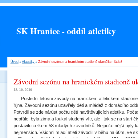
SK Hranice - oddíl atletiky
Úvod
»
Aktuality
»
Závodní sezónu na hranickém stadioně ukončila mládež
Závodní sezónu na hranickém stadioně u
18. 10. 2010
Poslední letošní závody na hranickém atletickém stadioně 
října. Závodní sezónu uzavřely děti a mládež z domácího odd
Potvrdil se zde nárůst počtu dětí navštěvujících atletiku. Počasí
nepřálo, byla zima a foukal studený vítr, ale i tak se na start čt
a
postavilo celkem 58 mladých závodníků. Nejpočetnější byly k
nejmenších. Všichni mladí atleti závodili v běhu na 60m, ve 