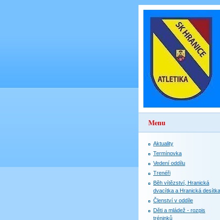
Menu
Aktuality
Termínovka
Vedení oddílu
Trenéři
Běh vítězství, Hranická
dvacítka a Hranická desítk
Členství v oddíle
Děti a mládež - rozpis
tréninků