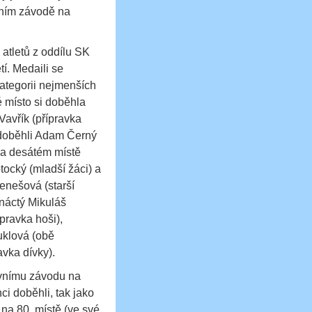
vním závodě na
atletů z oddílu SK
tí. Medaili se
ategorii nejmenších
é místo si doběhla
Vavřík (přípravka
 doběhli Adam Černý
 Na desátém místě
tocký (mladší žáci) a
enešová (starší
rnáctý Mikuláš
pravka hoši),
uklová (obě
vka dívky).
avnímu závodu na
i doběhli, tak jako
 na 80. místě (ve své