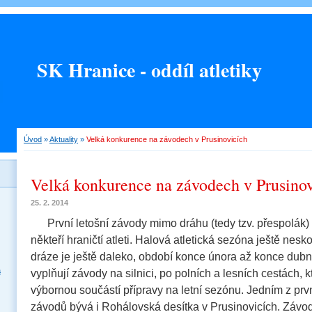
SK Hranice - oddíl atletiky
Úvod
»
Aktuality
»
Velká konkurence na závodech v Prusinovicích
Velká konkurence na závodech v Prusino
25. 2. 2014
První letošní závody mimo dráhu (tedy tzv. přespolák)
někteří hraničtí atleti. Halová atletická sezóna ještě nes
dráze je ještě daleko, období konce února až konce dubn
a
vyplňují závody na silnici, po polních a lesních cestách, k
výbornou součástí přípravy na letní sezónu. Jedním z prv
závodů bývá i Rohálovská desítka v Prusinovicích. Závod