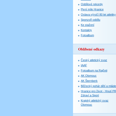
Oddílové rekordy
Pivní míle Hranice
Oslava výročí 80 let atletiky
Sponzoři oddílu
Ke stažení
Kontakty
Fotoalbum
Oblíbené odkazy
Český atletický svaz
IAAF
Fotoalbum na Rajčeti
AK Olomouc
AK Šternberk
Běžecký pohár dětí a mlád
Hranice pro život - Hnutí P
Zdraví a Sport
Krajský atletický svaz
Olomouc