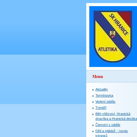
Menu
Aktuality
Termínovka
Vedení oddílu
Trenéři
Běh vítězství, Hranická
dvacítka a Hranická desítk
Členství v oddíle
Děti a mládež - rozpis
tréninků