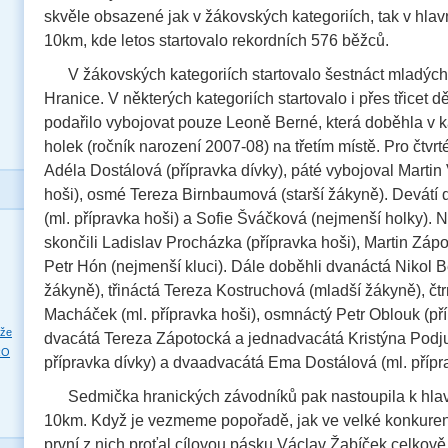
skvěle obsazené jak v žákovských kategoriích, tak v hla
10km, kde letos startovalo rekordních 576 běžců.
V žákovských kategoriích startovalo šestnáct mladých 
Hranice. V některých kategoriích startovalo i přes třicet dě
podařilo vybojovat pouze Leoně Berné, která doběhla v k
holek (ročník narození 2007-08) na třetím místě. Pro čtvrt
Adéla Dostálová (přípravka dívky), páté vybojoval Martin 
hoši), osmé Tereza Birnbaumová (starší žákyně). Devátí
(ml. přípravka hoši) a Sofie Šváčková (nejmenší holky).
skončili Ladislav Procházka (přípravka hoši), Martin Zápo
Petr Hón (nejmenší kluci). Dále doběhli dvanáctá Nikol B
žákyně), třináctá Tereza Kostruchová (mladší žákyně), čt
Macháček (ml. přípravka hoši), osmnáctý Petr Oblouk (pří
eže
dvacátá Tereza Zápotocká a jednadvacátá Kristýna Podj
RO
přípravka dívky) a dvaadvacátá Ema Dostálová (ml. přípra
Sedmička hranických závodníků pak nastoupila k hl
10km. Když je vezmeme popořadě, jak ve velké konkurenc
první z nich proťal cílovou pásku Václav Žabíček celkově