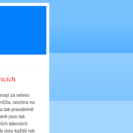
vicích
 mají za sebou
končila, sezóna na
a tak pravidelně
teré jsou tak
ních takových
y jsou každý rok