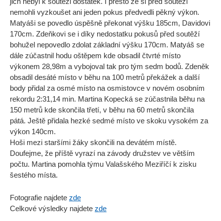
jich nebyl k soutěži dostatek. I přesto že si před soutěží
nemohli vyzkoušet ani jeden pokus předvedli pěkný výkon.
Matyáši se povedlo úspěšně překonat výšku 185cm, Davidovi
170cm. Zdeňkovi se i díky nedostatku pokusů před soutěží
bohužel nepovedlo zdolat základní výšku 170cm. Matyáš se
dále zúčastnil hodu oštěpem kde obsadil čtvrté místo
výkonem 28,98m a vybojoval tak pro tým sedm bodů. Zdeněk
obsadil desáté místo v běhu na
100 metrů
překážek a další
body přidal za osmé místo na osmistovce v novém osobním
rekordu 2:31,14 min. Martina Kopecká se zúčastnila běhu na
150 metrů
kde skončila třetí, v běhu na
60 metrů
skončila
pátá. Ještě přidala hezké sedmé místo ve skoku vysokém za
výkon 140cm.
Hoši mezi staršími žáky skončili na devátém místě.
Doufejme, že příště vyrazí na závody družstev ve větším
počtu. Martina pomohla týmu Valašského Meziříčí k zisku
šestého místa.
Fotografie najdete
zde
Celkové výsledky najdete
zde