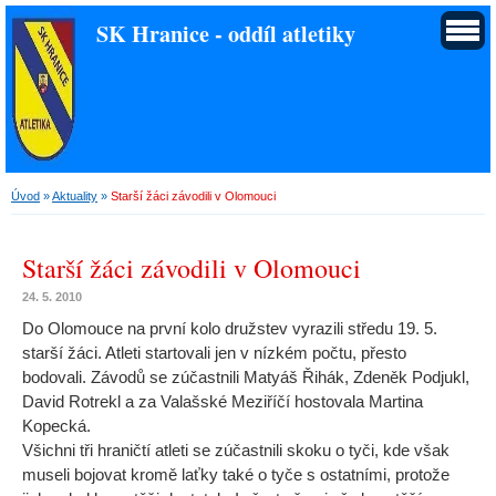
SK Hranice - oddíl atletiky
Úvod
»
Aktuality
»
Starší žáci závodili v Olomouci
Starší žáci závodili v Olomouci
24. 5. 2010
Do Olomouce na první kolo družstev vyrazili středu 19. 5.
starší žáci. Atleti startovali jen v nízkém počtu, přesto
bodovali. Závodů se zúčastnili Matyáš Řihák, Zdeněk Podjukl,
David Rotrekl a za Valašské Meziříčí hostovala Martina
Kopecká.
Všichni tři hraničtí atleti se zúčastnili skoku o tyči, kde však
museli bojovat kromě laťky také o tyče s ostatními, protože