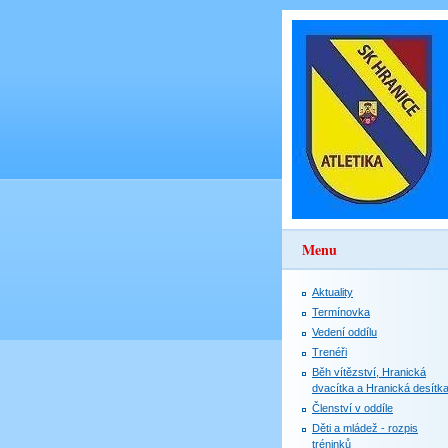
Menu
Aktuality
Termínovka
Vedení oddílu
Trenéři
Běh vítězství, Hranická
dvacítka a Hranická desítk
Členství v oddíle
Děti a mládež - rozpis
tréninků