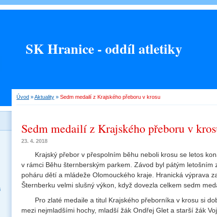
SK Hranice - oddíl atletiky
Úvod
»
Aktuality
»
Sedm medailí z Krajského přeboru v krosu
Sedm medailí z Krajského přeboru v kros
23. 4. 2018
Krajský přebor v přespolním běhu neboli krosu se letos ko
v rámci Běhu šternberským parkem. Závod byl pátým letošním
poháru dětí a mládeže Olomouckého kraje. Hranická výprava 
Šternberku velmi slušný výkon, když dovezla celkem sedm meda
a
Pro zlaté medaile a titul Krajského přeborníka v krosu si d
mezi nejmladšími hochy, mladší žák Ondřej Glet a starší žák Voj