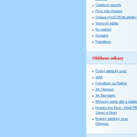
Oddílové rekordy
Pivní míle Hranice
Oslava výročí 80 let atletiky
Sponzoři oddílu
Ke stažení
Kontakty
Fotoalbum
Oblíbené odkazy
Český atletický svaz
IAAF
Fotoalbum na Rajčeti
AK Olomouc
AK Šternberk
Běžecký pohár dětí a mlád
Hranice pro život - Hnutí P
Zdraví a Sport
Krajský atletický svaz
Olomouc