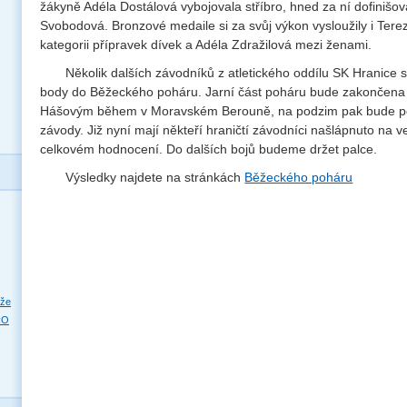
žákyně Adéla Dostálová vybojovala stříbro, hned za ní dofinišov
Svobodová. Bronzové medaile si za svůj výkon vysloužily i Tere
kategorii přípravek dívek a Adéla Zdražilová mezi ženami.
Několik dalších závodníků z atletického oddílu SK Hranice 
body do Běžeckého poháru. Jarní část poháru bude zakončena 
Hášovým během v Moravském Berouně, na podzim pak bude pok
závody. Již nyní mají někteří hraničtí závodníci našlápnuto na v
celkovém hodnocení. Do dalších bojů budeme držet palce.
Výsledky najdete na stránkách
Běžeckého poháru
eže
RO