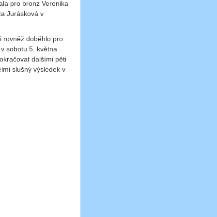
ala pro bronz Veronika
za Jurásková v
si rovněž doběhlo pro
v sobotu 5. května
račovat dalšími pěti
elmi slušný výsledek v