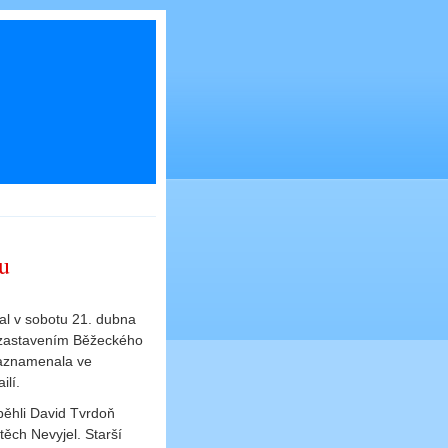
u
nal v sobotu 21. dubna
 zastavením Běžeckého
zaznamenala ve
ilí.
oběhli David Tvrdoň
těch Nevyjel. Starší