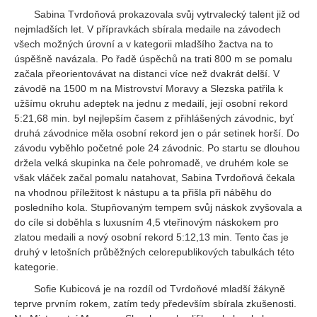
Sabina Tvrdoňová prokazovala svůj vytrvalecký talent již od
nejmladších let. V přípravkách sbírala medaile na závodech
všech možných úrovní a v kategorii mladšího žactva na to
úspěšně navázala. Po řadě úspěchů na trati 800 m se pomalu
začala přeorientovávat na distanci více než dvakrát delší. V
závodě na 1500 m na Mistrovství Moravy a Slezska patřila k
užšímu okruhu adeptek na jednu z medailí, její osobní rekord
5:21,68 min. byl nejlepším časem z přihlášených závodnic, byť
druhá závodnice měla osobní rekord jen o pár setinek horší. Do
závodu vyběhlo početné pole 24 závodnic. Po startu se dlouhou
držela velká skupinka na čele pohromadě, ve druhém kole se
však vláček začal pomalu natahovat, Sabina Tvrdoňová čekala
na vhodnou příležitost k nástupu a ta přišla při náběhu do
posledního kola. Stupňovaným tempem svůj náskok zvyšovala a
do cíle si doběhla s luxusním 4,5 vteřinovým náskokem pro
zlatou medaili a nový osobní rekord 5:12,13 min. Tento čas je
druhý v letošních průběžných celorepublikových tabulkách této
kategorie.
Sofie Kubicová je na rozdíl od Tvrdoňové mladší žákyně
teprve prvním rokem, zatím tedy především sbírala zkušenosti.