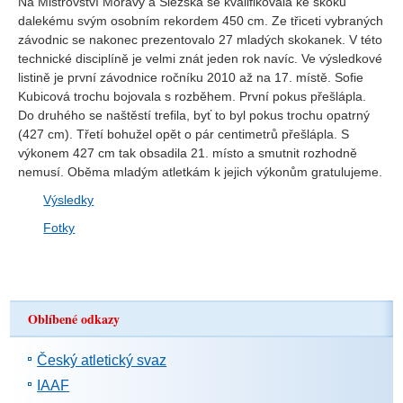
Na Mistrovství Moravy a Slezska se kvalifikovala ke skoku
dalekému svým osobním rekordem 450 cm. Ze třiceti vybraných
závodnic se nakonec prezentovalo 27 mladých skokanek. V této
technické disciplíně je velmi znát jeden rok navíc. Ve výsledkové
listině je první závodnice ročníku 2010 až na 17. místě. Sofie
Kubicová trochu bojovala s rozběhem. První pokus přešlápla.
Do druhého se naštěstí trefila, byť to byl pokus trochu opatrný
(427 cm). Třetí bohužel opět o pár centimetrů přešlápla. S
výkonem 427 cm tak obsadila 21. místo a smutnit rozhodně
nemusí. Oběma mladým atletkám k jejich výkonům gratulujeme.
Výsledky
Fotky
Oblíbené odkazy
Český atletický svaz
IAAF