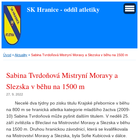
SK Hranice - oddíl atletiky
Úvod
»
Aktuality
»
Sabina Tvrdoňová Mistryní Moravy a Slezska v běhu na 1500 m
Sabina Tvrdoňová Mistryní Moravy a
Slezska v běhu na 1500 m
27. 9. 2022
Necelé dva týdny po zisku titulu Krajské přebornice v běhu
na 800 m se hranická atletka kategorie mladšího žactva (2009-
10) Sabina Tvrdoňová může pyšnit dalším titulem. V neděli 25.
září zvítězila v Břeclavi na Mistrovství Moravy a Slezska v běhu
na 1500 m. Druhou hranickou závodnicí, která se kvalifikovala
na Mistrovství Moravy a Slezska, byla Sofie Kubicová v dálce.