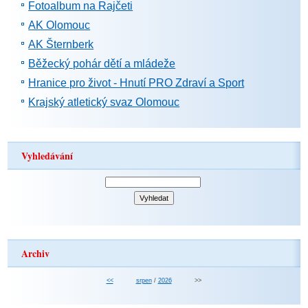
Fotoalbum na Rajčeti
AK Olomouc
AK Šternberk
Běžecký pohár dětí a mládeže
Hranice pro život - Hnutí PRO Zdraví a Sport
Krajský atletický svaz Olomouc
Vyhledávání
Archiv
<<
srpen
/
2026
>>