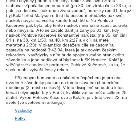
úseku chyběly pouhé 3 km, když Kolář začal svou ztrátu
stahovat. Zpočátku jen nepatrně (po 30. km ztráta činila 23 s), a
pak, jsa doslova „pokropen živou vodou“, heroicky (po 31. km již
byl Kolář před Malysou o 6 s) do poslední předávky pak svůj
náskok navýšil na vcelku komfortních 50 s. Na Pohlové
Kučerové pak bylo, aby tento náskok minimálně zčásti udržela,
nebo navýšila. A to se začalo dařit již záhy po 33. km, kdy
náskok Pohlové Kučerové konstantně narůstal (na 35. km činil
64 s, na 38. km 1:50, na 40. km 2:27 a v cíli na metě
maratonu 2:39). V okamžiku dosažení cíle se časomíra
zastavila na hodnotě 3:42:04, která je tak novým českým
rekordem. Navždycky s ním bude spojeno jméno hranického
závodníka a jeho oddílová příslušnost k SK Hranice. Kolář je
vděčný své chodecké partnerce, Pohlové Kučerové, za to, že
spolu mohli vytvořit česky rekord.
Příjemným bonusem a unikátním úspěchem je pro oba
uvedené závodníky pódium na tomto slavném chodeckém
meetingu (3. místo celkově). V této disciplíně se budou letos
konat i olympijské hry v Paříži, kvalifikovat se může celkem 25
štafet. Výkon Pohlové Kučerové a Koláře je v tuto chvíli 22. na
světě (ve světovém rankingu).
Výsledky
Fotky