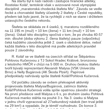
Na startu byl k naší radosti i zástupce hranické atletiky,
Rostislav Kolář, tentokrát však v avizované nové olympijské
disciplíně „maratonská chodecká štafeta Mix“. Závodu se vedle
řecké a chorvatské štafety účastnily 2 štafety z České republiky,
předem tak bylo jasné, že ta rychlejší z nich se stane i držitelem
ustavujícího českého rekordu.
Štafeta se skládala ze 4 úseků, tj. maratonu rozděleného
na 11 195 m (muž) + 10 km (žena) + 11 km (muž) + 10 km
(žena). Úskalí této disciplíny spočívá v tom, že po zhruba 40-57
min. dlouhé (doba výkonu 2. člena štafety) pauze (odpočinku)
čeká každého závodníka ještě 2. úsek o obdobné délce, neboť
každá štafeta v této disciplíně má podle atletických pravidel
pouze 2 závodníky.
R. Kolář se ve štafetě na úsecích střídal se Štěpánkou
Pohlovou Kučerovou z TJ Sokol Hradec Králové, bronzovou
z letošního HMČR v chůzi na 5 000 m. Druhou českou štafetu
tvořil bývalý reprezentant Alexandr Malysa (VSK Univerzita
Brno) a Nelly Bugárová (AK Škoda Plzeň). Papírové
předpoklady nahrávaly spíše štafetě Kolář/Pohlová Kučerová.
Od počátku závodu se ovšem překvapivě aktivněji
projevovala štafeta Malysa/Bugárová, zatímco štafeta
Kolář/Pohlová Kučerová volila spíše opatrnou závodní strategii.
Na první předávce vedl Malysa o 6 s, po druhém úseku Pohlová
Kučerová manko stáhla na pouhé 3 s. Na 3. úseku si Malysa
v jednu chvíli vypracoval až 27sekundový náskok (ten trval ještě
na 29 km!) a vypadalo, že je téměř rozhodnuto. Do konce 3.