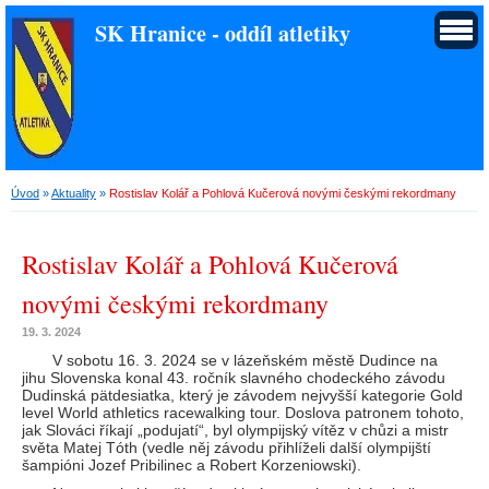
SK Hranice - oddíl atletiky
Úvod
»
Aktuality
»
Rostislav Kolář a Pohlová Kučerová novými českými rekordmany
Rostislav Kolář a Pohlová Kučerová
novými českými rekordmany
19. 3. 2024
V sobotu 16. 3. 2024 se v lázeňském městě Dudince na
jihu Slovenska konal 43. ročník slavného chodeckého závodu
Dudinská pätdesiatka, který je závodem nejvyšší kategorie Gold
level World athletics racewalking tour. Doslova patronem tohoto,
jak Slováci říkají „podujatí“, byl olympijský vítěz v chůzi a mistr
světa Matej Tóth (vedle něj závodu přihlíželi další olympijští
šampióni Jozef Pribilinec a Robert Korzeniowski).