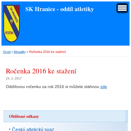
SK Hranice - oddíl atletiky
Úvod
»
Aktuality
»
Ročenka 2016 ke stažení
Ročenka 2016 ke stažení
24. 2. 2017
Oddílovou ročenku za rok 2016 si můžete stáhnou
zde
Oblíbené odkazy
Český atletický svaz