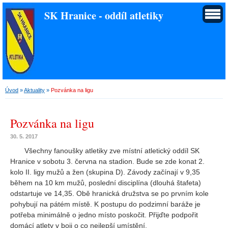
SK Hranice - oddíl atletiky
Úvod
»
Aktuality
»
Pozvánka na ligu
Pozvánka na ligu
30. 5. 2017
Všechny fanoušky atletiky zve místní atletický oddíl SK
Hranice v sobotu 3. června na stadion. Bude se zde konat 2.
kolo II. ligy mužů a žen (skupina D). Závody začínají v 9,35
během na 10 km mužů, poslední disciplína (dlouhá štafeta)
odstartuje ve 14,35. Obě hranická družstva se po prvním kole
pohybují na pátém místě. K postupu do podzimní baráže je
potřeba minimálně o jedno místo poskočit. Přijďte podpořit
domácí atlety v boji o co nejlepší umístění.