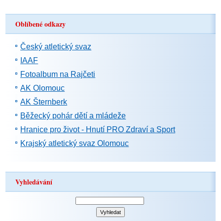
Oblíbené odkazy
Český atletický svaz
IAAF
Fotoalbum na Rajčeti
AK Olomouc
AK Šternberk
Běžecký pohár dětí a mládeže
Hranice pro život - Hnutí PRO Zdraví a Sport
Krajský atletický svaz Olomouc
Vyhledávání