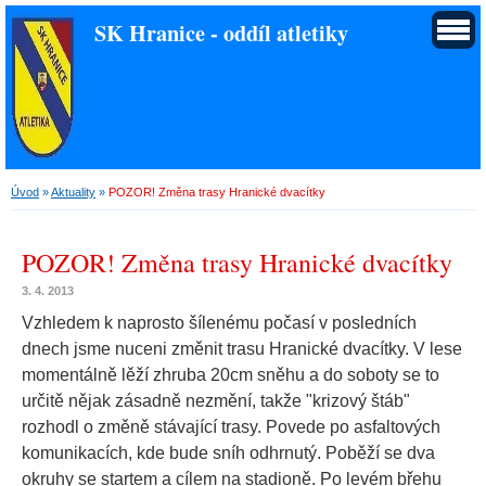
SK Hranice - oddíl atletiky
Úvod
»
Aktuality
»
POZOR! Změna trasy Hranické dvacítky
POZOR! Změna trasy Hranické dvacítky
3. 4. 2013
Vzhledem k naprosto šílenému počasí v posledních
dnech jsme nuceni změnit trasu Hranické dvacítky. V lese
momentálně lěží zhruba 20cm sněhu a do soboty se to
určitě nějak zásadně nezmění, takže "krizový štáb"
rozhodl o změně stávající trasy. Povede po asfaltových
komunikacích, kde bude sníh odhrnutý. Poběží se dva
okruhy se startem a cílem na stadioně. Po levém břehu