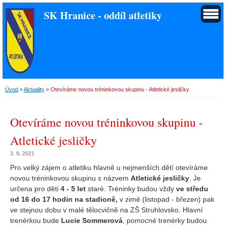
SK Hranice - oddíl atletiky
Úvod
»
Aktuality
»
Otevíráme novou tréninkovou skupinu - Atletické jesličky
Otevíráme novou tréninkovou skupinu -
Atletické jesličky
3. 9. 2021
Pro velký zájem o atletiku hlavně u nejmenších dětí otevíráme
novou tréninkovou skupinu s názvem
Atletické jesličky
. Je
určena pro děti
4 - 5 let
staré. Tréninky budou vždy
ve středu
od 16 do 17 hodin na stadioně,
v zimě (listopad - březen) pak
ve stejnou dobu v malé tělocvičně na ZŠ Struhlovsko. Hlavní
trenérkou bude
Lucie Sommerová
, pomocné trenérky budou