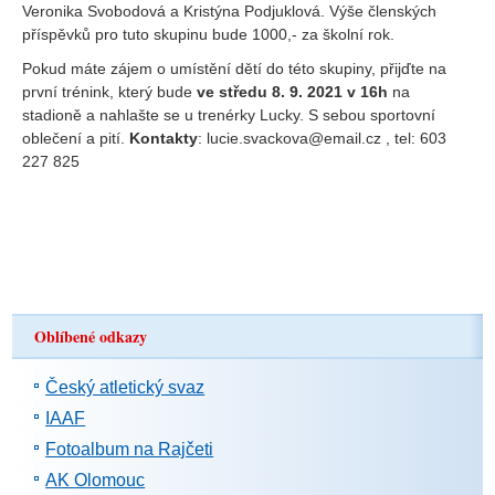
Veronika Svobodová a Kristýna Podjuklová. Výše členských
příspěvků pro tuto skupinu bude 1000,- za školní rok.
Pokud máte zájem o umístění dětí do této skupiny, přijďte na
první trénink, který bude
ve středu 8. 9. 2021 v 16h
na
stadioně a nahlašte se u trenérky Lucky. S sebou sportovní
oblečení a pití.
Kontakty
: l
ucie.svackova@email.cz , tel: 603
227 825
Oblíbené odkazy
Český atletický svaz
IAAF
Fotoalbum na Rajčeti
AK Olomouc