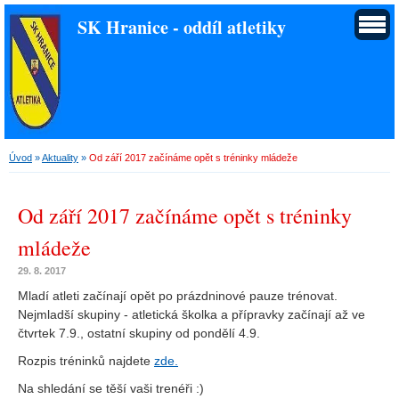
SK Hranice - oddíl atletiky
Úvod
»
Aktuality
»
Od září 2017 začínáme opět s tréninky mládeže
Od září 2017 začínáme opět s tréninky
mládeže
29. 8. 2017
Mladí atleti začínají opět po prázdninové pauze trénovat.
Nejmladší skupiny - atletická školka a přípravky začínají až ve
čtvrtek 7.9., ostatní skupiny od pondělí 4.9.
Rozpis tréninků najdete
zde.
Na shledání se těší vaši trenéři :)