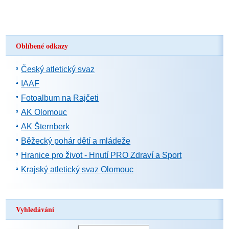
Oblíbené odkazy
Český atletický svaz
IAAF
Fotoalbum na Rajčeti
AK Olomouc
AK Šternberk
Běžecký pohár dětí a mládeže
Hranice pro život - Hnutí PRO Zdraví a Sport
Krajský atletický svaz Olomouc
Vyhledávání