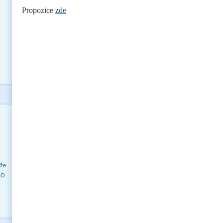
Propozice
zde
eže
RO