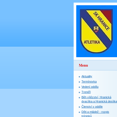
Menu
Aktuality
Termínovka
Vedení oddílu
Trenéři
Běh vítězství, Hranická
dvacítka a Hranická desítk
Členství v oddíle
Děti a mládež - rozpis
tréninků