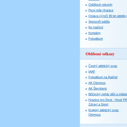
Oddílové rekordy
Pivní míle Hranice
Oslava výročí 80 let atletiky
Sponzoři oddílu
Ke stažení
Kontakty
Fotoalbum
Oblíbené odkazy
Český atletický svaz
IAAF
Fotoalbum na Rajčeti
AK Olomouc
AK Šternberk
Běžecký pohár dětí a mlád
Hranice pro život - Hnutí P
Zdraví a Sport
Krajský atletický svaz
Olomouc