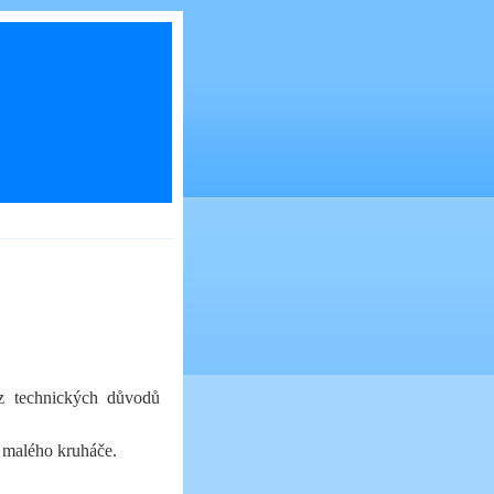
 z technických důvodů
 malého kruháče.