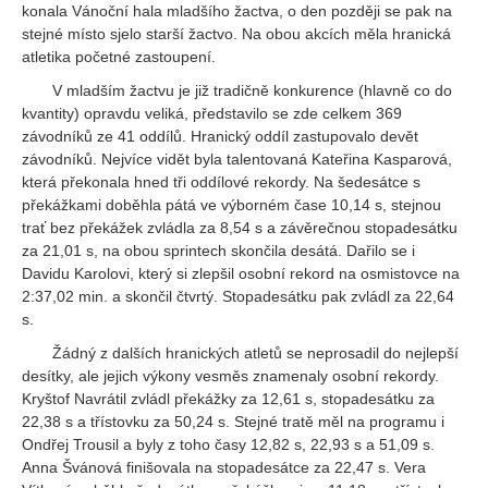
konala Vánoční hala mladšího žactva, o den později se pak na
stejné místo sjelo starší žactvo. Na obou akcích měla hranická
atletika početné zastoupení.
V mladším žactvu je již tradičně konkurence (hlavně co do
kvantity) opravdu veliká, představilo se zde celkem 369
závodníků ze 41 oddílů. Hranický oddíl zastupovalo devět
závodníků. Nejvíce vidět byla talentovaná Kateřina Kasparová,
která překonala hned tři oddílové rekordy. Na šedesátce s
překážkami doběhla pátá ve výborném čase 10,14 s, stejnou
trať bez překážek zvládla za 8,54 s a závěrečnou stopadesátku
za 21,01 s, na obou sprintech skončila desátá. Dařilo se i
Davidu Karolovi, který si zlepšil osobní rekord na osmistovce na
2:37,02 min. a skončil čtvrtý. Stopadesátku pak zvládl za 22,64
s.
Žádný z dalších hranických atletů se neprosadil do nejlepší
desítky, ale jejich výkony vesměs znamenaly osobní rekordy.
Kryštof Navrátil zvládl překážky za 12,61 s, stopadesátku za
22,38 s a třístovku za 50,24 s. Stejné tratě měl na programu i
Ondřej Trousil a byly z toho časy 12,82 s, 22,93 s a 51,09 s.
Anna Švánová finišovala na stopadesátce za 22,47 s. Vera