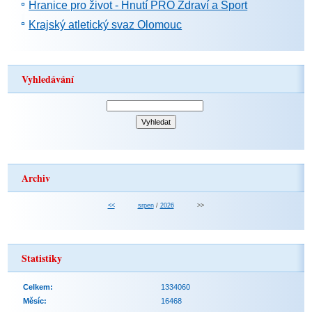
Hranice pro život - Hnutí PRO Zdraví a Sport
Krajský atletický svaz Olomouc
Vyhledávání
Archiv
<<
srpen
/
2026
>>
Statistiky
Celkem:
1334060
Měsíc:
16468