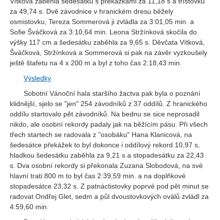
Vítková zaběhla šedesátku s překážkami za 11,18 s a třístovku
za 49,74 s. Dvě závodnice v hranickém dresu běžely
osmistovku, Tereza Sommerová ji zvládla za 3:01,05 min. a
Sofie Šváčková za 3:10,64 min. Leona Stržínková skočila do
výšky 117 cm a šedesátku zaběhla za 9,65 s. Děvčata Vítková,
Šváčková, Stržínková a Sommerová si pak na závěr vyzkoušely
ještě štafetu na 4 x 200 m a byl z toho čas 2:18,43 min.
Výsledky
Sobotní Vánoční hala staršího žactva pak byla o poznání
klidnější, sjelo se "jen" 254 závodníků z 37 oddílů. Z hranického
oddílu startovalo pět závodníků. Na bednu se sice neprosadil
nikdo, ale osobní rekordy padaly jak na běžícím pásu. Při všech
třech startech se radovala z "osobáku" Hana Klanicová, na
šedesátce překážek to byl dokonce i oddílový rekord 10,97 s,
hladkou šedesátku zaběhla za 9,21 s a stopadesátku za 22,43
s. Dva osobní rekordy si překonala Zuzana Slobodová, na své
hlavní trati 800 m to byl čas 2:39,59 min. a na doplňkové
stopadesátce 23,32 s. Z patnáctistovky poprvé pod pět minut se
radovat Ondřej Glet, sedm a půl dvoustovkových oválů zvládl za
4:59,60 min.