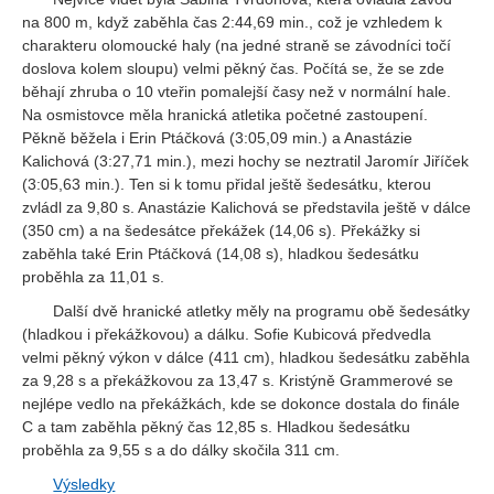
na 800 m, když zaběhla čas 2:44,69 min., což je vzhledem k
charakteru olomoucké haly (na jedné straně se závodníci točí
doslova kolem sloupu) velmi pěkný čas. Počítá se, že se zde
běhají zhruba o 10 vteřin pomalejší časy než v normální hale.
Na osmistovce měla hranická atletika početné zastoupení.
Pěkně běžela i Erin Ptáčková (3:05,09 min.) a Anastázie
Kalichová (3:27,71 min.), mezi hochy se neztratil Jaromír Jiříček
(3:05,63 min.). Ten si k tomu přidal ještě šedesátku, kterou
zvládl za 9,80 s. Anastázie Kalichová se představila ještě v dálce
(350 cm) a na šedesátce překážek (14,06 s). Překážky si
zaběhla také Erin Ptáčková (14,08 s), hladkou šedesátku
proběhla za 11,01 s.
Další dvě hranické atletky měly na programu obě šedesátky
(hladkou i překážkovou) a dálku. Sofie Kubicová předvedla
velmi pěkný výkon v dálce (411 cm), hladkou šedesátku zaběhla
za 9,28 s a překážkovou za 13,47 s. Kristýně Grammerové se
nejlépe vedlo na překážkách, kde se dokonce dostala do finále
C a tam zaběhla pěkný čas 12,85 s. Hladkou šedesátku
proběhla za 9,55 s a do dálky skočila 311 cm.
Výsledky