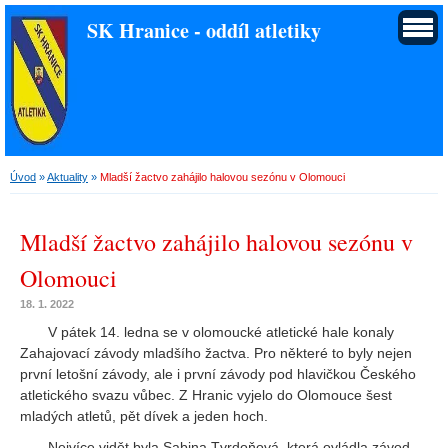
SK Hranice - oddíl atletiky
Úvod
»
Aktuality
»
Mladší žactvo zahájilo halovou sezónu v Olomouci
Mladší žactvo zahájilo halovou sezónu v
Olomouci
18. 1. 2022
V pátek 14. ledna se v olomoucké atletické hale konaly
Zahajovací závody mladšího žactva. Pro některé to byly nejen
první letošní závody, ale i první závody pod hlavičkou Českého
atletického svazu vůbec. Z Hranic vyjelo do Olomouce šest
mladých atletů, pět dívek a jeden hoch.
Nejvíce vidět byla Sabina Tvrdoňová, která ovládla závod