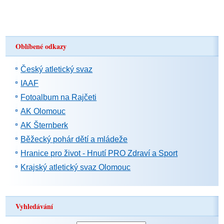
Oblíbené odkazy
Český atletický svaz
IAAF
Fotoalbum na Rajčeti
AK Olomouc
AK Šternberk
Běžecký pohár dětí a mládeže
Hranice pro život - Hnutí PRO Zdraví a Sport
Krajský atletický svaz Olomouc
Vyhledávání