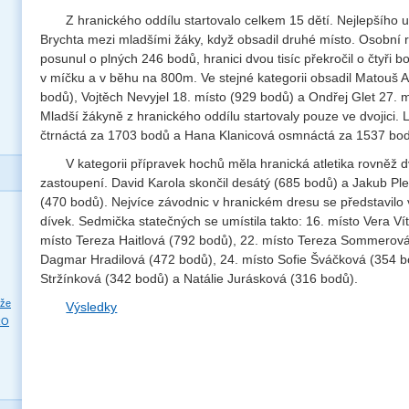
Z hranického oddílu startovalo celkem 15 dětí. Nejlepšího 
Brychta mezi mladšími žáky, když obsadil druhé místo. Osobní re
posunul o plných 246 bodů, hranici dvou tisíc překročil o čtyři 
v míčku a v běhu na 800m. Ve stejné kategorii obsadil Matouš 
bodů), Vojtěch Nevyjel 18. místo (929 bodů) a Ondřej Glet 27. 
Mladší žákyně z hranického oddílu startovaly pouze ve dvojici. 
čtrnáctá za 1703 bodů a Hana Klanicová osmnáctá za 1537 bo
V kategorii přípravek hochů měla hranická atletika rovněž
zastoupení. David Karola skončil desátý (685 bodů) a Jakub Pl
(470 bodů). Nejvíce závodnic v hranickém dresu se představilo v
dívek. Sedmička statečných se umístila takto: 16. místo Vera Ví
místo Tereza Haitlová (792 bodů), 22. místo Tereza Sommerová
Dagmar Hradilová (472 bodů), 24. místo Sofie Šváčková (354 b
Stržínková (342 bodů) a Natálie Jurásková (316 bodů).
eže
Výsledky
RO