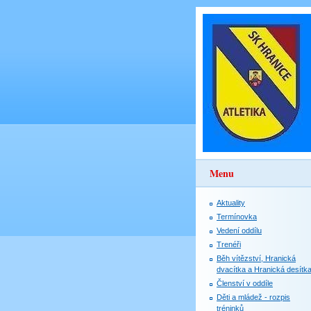
Menu
Aktuality
Termínovka
Vedení oddílu
Trenéři
Běh vítězství, Hranická
dvacítka a Hranická desítk
Členství v oddíle
Děti a mládež - rozpis
tréninků