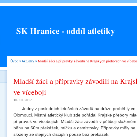
SK Hranice - oddíl atletiky
Úvod
»
Aktuality
»
Mladší žáci a přípravky závodili na Krajských přeborech ve víceboj
Mladší žáci a přípravky závodili na Kraj
ve víceboji
10. 10. 2017
Jedny z posledních letošních závodů na dráze proběhly ve s
Olomouci. Místní atletický klub zde pořádal Krajské přebory ml
a
přípravek ve vícebojích. Mladší žáci závodili v pětiboji složené
běhu na 60m překážek, míčku a osmistovky. Přípravky měly na 
složený ze stejných disciplín pouze bez překážek.