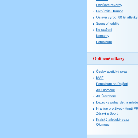
Oddílové rekordy
Pivní míle Hranice
Oslava výročí 80 let atletiky
Sponzoři oddílu
Ke stažení
Kontakty
Fotoalbum
Oblíbené odkazy
Český atletický svaz
IAAF
Fotoalbum na Rajčeti
AK Olomouc
AK Šternberk
Běžecký pohár dětí a mlád
Hranice pro život - Hnutí P
Zdraví a Sport
Krajský atletický svaz
Olomouc