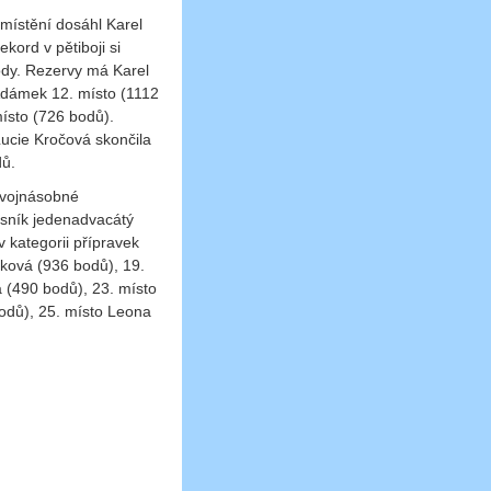
umístění dosáhl Karel
kord v pětiboji si
body. Rezervy má Karel
Adámek 12. místo (1112
místo (726 bodů).
Lucie Kročová skončila
dů.
 dvojnásobné
esník jedenadvacátý
 kategorii přípravek
tková (936 bodů), 19.
 (490 bodů), 23. místo
odů), 25. místo Leona