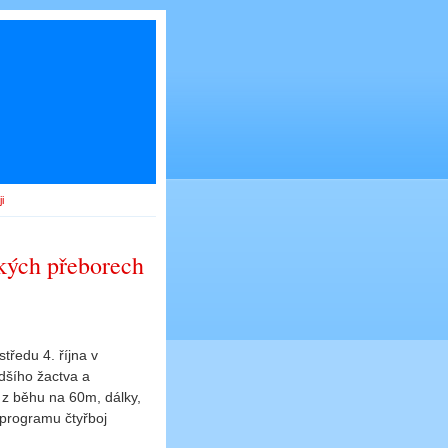
i
ských přeborech
tředu 4. října v
adšího žactva a
m z běhu na 60m, dálky,
programu čtyřboj