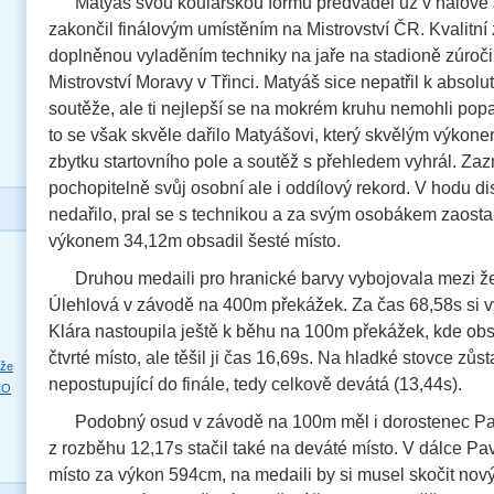
Matyáš svou koulařskou formu předváděl už v halové 
zakončil finálovým umístěním na Mistrovství ČR. Kvalitní 
doplněnou vyladěním techniky na jaře na stadioně zúroči
Mistrovství Moravy v Třinci. Matyáš sice nepatřil k absolu
soutěže, ale ti nejlepší se na mokrém kruhu nemohli pop
to se však skvěle dařilo Matyášovi, který skvělým výkon
zbytku startovního pole a soutěž s přehledem vyhrál. Z
pochopitelně svůj osobní ale i oddílový rekord. V hodu d
nedařilo, pral se s technikou a za svým osobákem zaostal
výkonem 34,12m obsadil šesté místo.
Druhou medaili pro hranické barvy vybojovala mezi ž
Úlehlová v závodě na 400m překážek. Za čas 68,58s si vys
Klára nastoupila ještě k běhu na 100m překážek, kde ob
čtvrté místo, ale těšil ji čas 16,69s. Na hladké stovce zůst
eže
nepostupující do finále, tedy celkově devátá (13,44s).
RO
Podobný osud v závodě na 100m měl i dorostenec Pa
z rozběhu 12,17s stačil také na deváté místo. V dálce Pa
místo za výkon 594cm, na medaili by si musel skočit nový