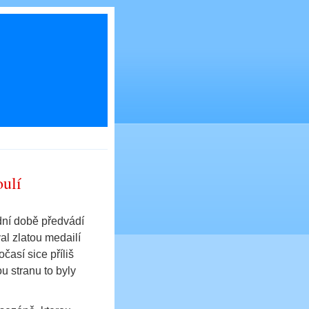
ulí
dní době předvádí
al zlatou medailí
časí sice příliš
u stranu to byly