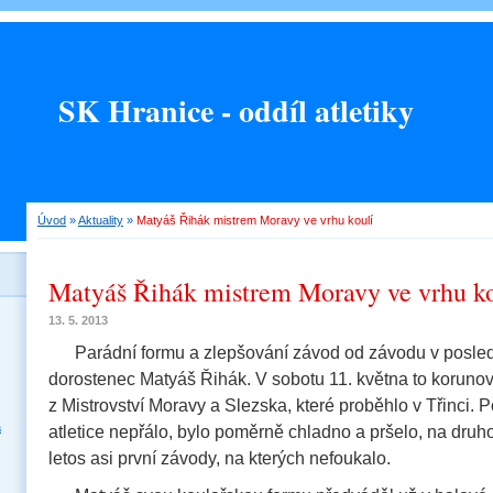
SK Hranice - oddíl atletiky
Úvod
»
Aktuality
»
Matyáš Řihák mistrem Moravy ve vrhu koulí
Matyáš Řihák mistrem Moravy ve vrhu ko
13. 5. 2013
Parádní formu a zlepšování závod od závodu v posle
dorostenec Matyáš Řihák. V sobotu 11. května to korunov
z Mistrovství Moravy a Slezska, které proběhlo v Třinci. Po
a
atletice nepřálo, bylo poměrně chladno a pršelo, na druho
letos asi první závody, na kterých nefoukalo.