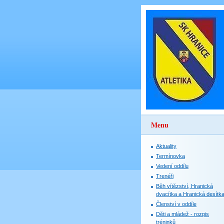
Menu
Aktuality
Termínovka
Vedení oddílu
Trenéři
Běh vítězství, Hranická
dvacítka a Hranická desítk
Členství v oddíle
Děti a mládež - rozpis
tréninků