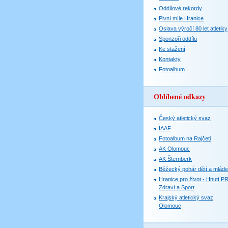
Oddílové rekordy
Pivní míle Hranice
Oslava výročí 80 let atletiky
Sponzoři oddílu
Ke stažení
Kontakty
Fotoalbum
Oblíbené odkazy
Český atletický svaz
IAAF
Fotoalbum na Rajčeti
AK Olomouc
AK Šternberk
Běžecký pohár dětí a mlád
Hranice pro život - Hnutí P
Zdraví a Sport
Krajský atletický svaz
Olomouc