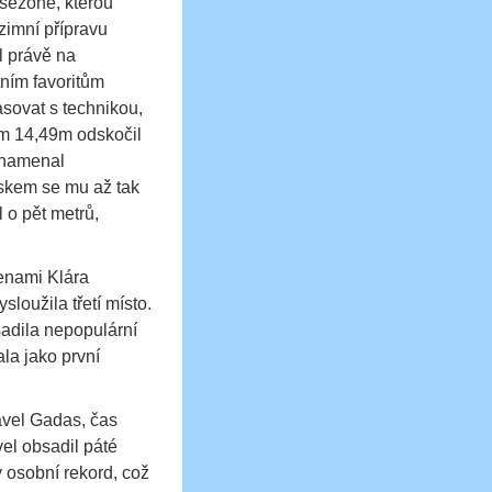
sezóně, kterou
zimní přípravu
l právě na
tním favoritům
asovat s technikou,
em 14,49m odskočil
aznamenal
iskem se mu až tak
 o pět metrů,
enami Klára
loužila třetí místo.
sadila nepopulární
ala jako první
vel Gadas, čas
vel obsadil páté
 osobní rekord, což