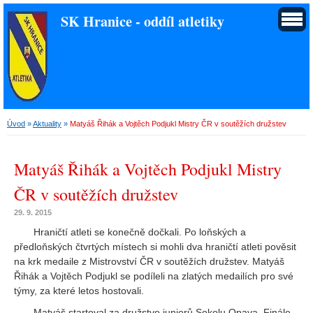
SK Hranice - oddíl atletiky
Úvod
»
Aktuality
»
Matyáš Řihák a Vojtěch Podjukl Mistry ČR v soutěžích družstev
Matyáš Řihák a Vojtěch Podjukl Mistry
ČR v soutěžích družstev
29. 9. 2015
Hraničtí atleti se konečně dočkali. Po loňských a
předloňských čtvrtých místech si mohli dva hraničtí atleti pověsit
na krk medaile z Mistrovství ČR v soutěžích družstev. Matyáš
Řihák a Vojtěch Podjukl se podíleli na zlatých medailích pro své
týmy, za které letos hostovali.
Matyáš startoval za družstvo juniorů Sokolu Opava. Finále