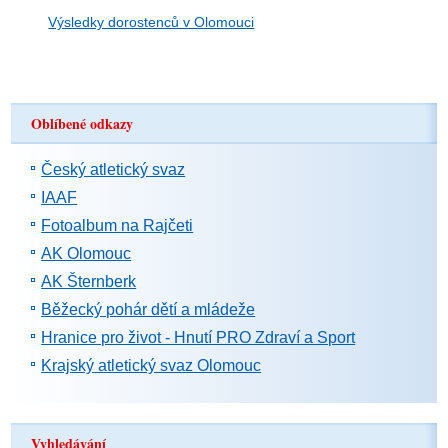
Výsledky dorostenců v Olomouci
Oblíbené odkazy
Český atletický svaz
IAAF
Fotoalbum na Rajčeti
AK Olomouc
AK Šternberk
Běžecký pohár dětí a mládeže
Hranice pro život - Hnutí PRO Zdraví a Sport
Krajský atletický svaz Olomouc
Vyhledávání