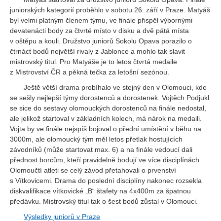
juniorských kategorií proběhlo v sobotu 26. září v Praze. Matyáš
byl velmi platným členem týmu, ve finále přispěl výbornými
devatenácti body za čtvrté místo v disku a dvě pátá místa
v oštěpu a kouli. Družstvo juniorů Sokolu Opava porazilo o
čtrnáct bodů největší rivaly z Jablonce a mohlo tak slavit
mistrovský titul. Pro Matyáše je to letos čtvrtá medaile
z Mistrovství ČR a pěkná tečka za letošní sezónou.
Ještě větší drama probíhalo ve stejný den v Olomouci, kde
se sešly nejlepší týmy dorostenců a dorostenek. Vojtěch Podjukl
se sice do sestavy olomouckých dorostenců na finále nedostal,
ale jelikož startoval v základních kolech, má nárok na medaili.
Vojta by ve finále nejspíš bojoval o přední umístění v běhu na
3000m, ale olomoucký tým měl letos přetlak hostujících
závodníků (může startovat max. 6) a na finále vedoucí dali
přednost borcům, kteří pravidelně bodují ve více disciplínách.
Olomoučtí atleti se celý závod přetahovali o prvenství
s Vítkovicemi. Drama do poslední disciplíny nakonec rozsekla
diskvalifikace vítkovické „B“ štafety na 4x400m za špatnou
předávku. Mistrovský titul tak o šest bodů zůstal v Olomouci.
Výsledky juniorů v Praze