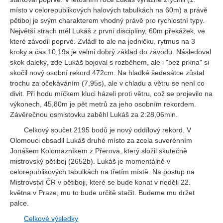
místo v celorepublikových halových tabulkách na 60m) a právě
pětiboj je svým charakterem vhodný právě pro rychlostní typy.
Největší strach měl Lukáš z první disciplíny, 60m překážek, ve
které závodil poprvé. Zvládl to ale na jedničku, rytmus na 3
kroky a čas 10,19s je velmi dobrý základ do závodu. Následoval
skok daleký, zde Lukáš bojoval s rozběhem, ale i "bez prkna" si
skočil nový osobní rekord 472cm. Na hladké šedesátce zůstal
trochu za očekáváním (7,95s), ale v chladu a větru se není co
divit. Při hodu míčkem kluci házeli proti větru, což se projevilo na
výkonech, 45,80m je pět metrů za jeho osobním rekordem.
Závěrečnou osmistovku zaběhl Lukáš za 2:28,06min.
Celkový součet 2195 bodů je nový oddílový rekord. V
Olomouci obsadil Lukáš druhé místo za zcela suverénním
Jonášem Kolomazníkem z Přerova, který složil skutečně
mistrovský pětiboj (2652b). Lukáš je momentálně v
celorepublikových tabulkách na třetím místě. Na postup na
Mistrovství ČR v pětiboji, které se bude konat v neděli 22.
května v Praze, mu to bude určitě stačit. Budeme mu držet
palce.
Celkové výsledky