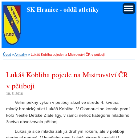
SK Hranice - oddíl atletiky
Úvod
»
Aktuality
»
Lukáš Kobliha pojede na Mistrovství ČR v pětiboji
Lukáš Kobliha pojede na Mistrovství ČR
v pětiboji
10. 5. 2016
Velmi pěkný výkon v pětiboji složil ve středu 4. května
mladý hranický atlet Lukáš Kobliha. V Olomouci se konalo první
kolo Nestlé Dětské Zlaté ligy, v rámci něhož kategorie mladšího
žactva absolvovala pětiboj.
Lukáš je sice mladší žák již druhým rokem, ale v pětiboji
startoval poprvé. V letošním roce Lukáš výrazně zrychlil (1.