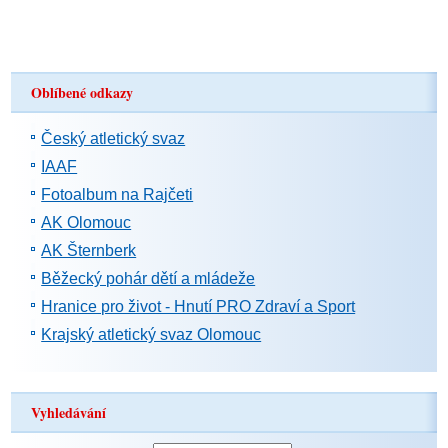
Oblíbené odkazy
Český atletický svaz
IAAF
Fotoalbum na Rajčeti
AK Olomouc
AK Šternberk
Běžecký pohár dětí a mládeže
Hranice pro život - Hnutí PRO Zdraví a Sport
Krajský atletický svaz Olomouc
Vyhledávání