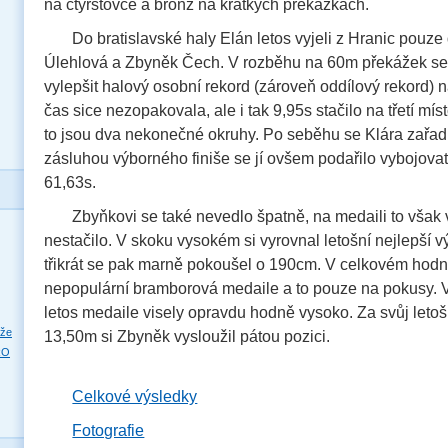
na čtyřstovce a bronz na krátkých překážkách.
Do bratislavské haly Elán letos vyjeli z Hranic pouze 
Úlehlová a Zbyněk Čech. V rozběhu na 60m překážek se 
vylepšit halový osobní rekord (zároveň oddílový rekord) n
čas sice nezopakovala, ale i tak 9,95s stačilo na třetí m
to jsou dva nekonečné okruhy. Po seběhu se Klára zařadil
zásluhou výborného finiše se jí ovšem podařilo vybojovat 
61,63s.
Zbyňkovi se také nevedlo špatně, na medaili to však 
nestačilo. V skoku vysokém si vyrovnal letošní nejlepší 
třikrát se pak marně pokoušel o 190cm. V celkovém hodn
nepopulární bramborová medaile a to pouze na pokusy. 
letos medaile visely opravdu hodně vysoko. Za svůj letoš
eže
13,50m si Zbyněk vysloužil pátou pozici.
RO
Celkové výsledky
Fotografie