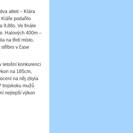
dva atleti – Klára
Kláře podařilo
a 9,88s. Ve finále
ísto. Halových 400m –
a na třetí místo,
stříbro v čase
v letošní konkurenci
výkon na 185cm,
ocení na něj zbyla
V trojskoku mužů
ní nejlepší výkon