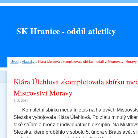
SK Hranice - oddíl atletiky
Úvod
»
Aktuality
»
Klára Úlehlová zkompletovala sbírku medailí z Mistrovství Moravy
Klára Úlehlová zkompletovala sbírku med
Mistrovství Moravy
7. 2. 2011
Kompletní sbírku medailí letos na halových Mistrovst
Slezska vybojovala Klára Úlehlová. Po zlatu minulý víken
a
také stříbro a bronz z individuálních disciplín. Na Mistrov
Slezska, které proběhlo v sobotu 5. února v Bratislavě, si