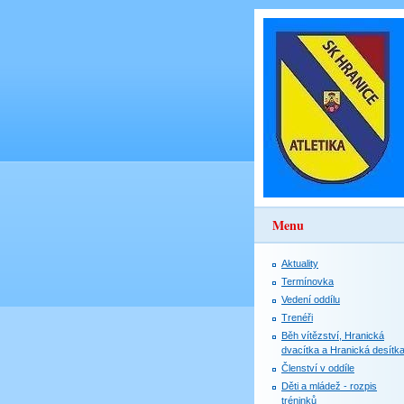
Menu
Aktuality
Termínovka
Vedení oddílu
Trenéři
Běh vítězství, Hranická
dvacítka a Hranická desítk
Členství v oddíle
Děti a mládež - rozpis
tréninků