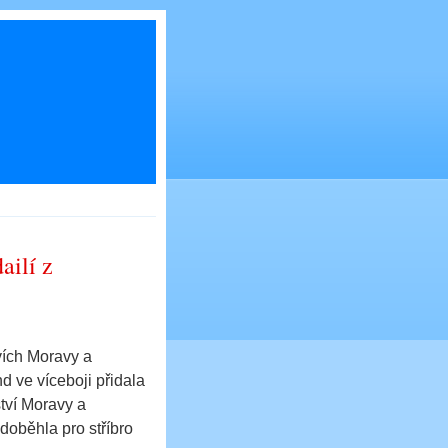
ailí z
vích Moravy a
d ve víceboji přidala
ství Moravy a
 doběhla pro stříbro