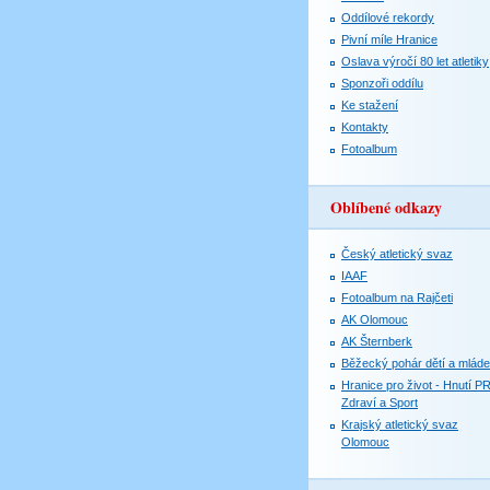
Oddílové rekordy
Pivní míle Hranice
Oslava výročí 80 let atletiky
Sponzoři oddílu
Ke stažení
Kontakty
Fotoalbum
Oblíbené odkazy
Český atletický svaz
IAAF
Fotoalbum na Rajčeti
AK Olomouc
AK Šternberk
Běžecký pohár dětí a mlád
Hranice pro život - Hnutí P
Zdraví a Sport
Krajský atletický svaz
Olomouc