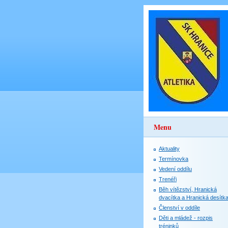
Menu
Aktuality
Termínovka
Vedení oddílu
Trenéři
Běh vítězství, Hranická
dvacítka a Hranická desítk
Členství v oddíle
Děti a mládež - rozpis
tréninků