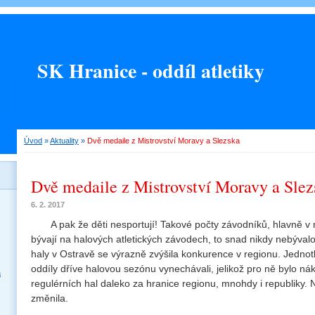
SK Hranice - oddíl atletiky
Úvod
»
Aktuality
»
Dvě medaile z Mistrovství Moravy a Slezska
Dvě medaile z Mistrovství Moravy a Slez
6. 2. 2017
A pak že děti nesportují! Takové počty závodníků, hlavně v 
bývají na halových atletických závodech, to snad nikdy nebývalo
haly v Ostravě se výrazně zvýšila konkurence v regionu. Jednotl
oddíly dříve halovou sezónu vynechávali, jelikož pro ně bylo ná
a
regulérních hal daleko za hranice regionu, mnohdy i republiky. 
změnila.