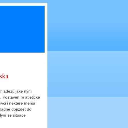
ska
mládeži, jaké nyní
. Postavením atletické
ivci i některé menší
kladné dojíždět do
Nyní se situace