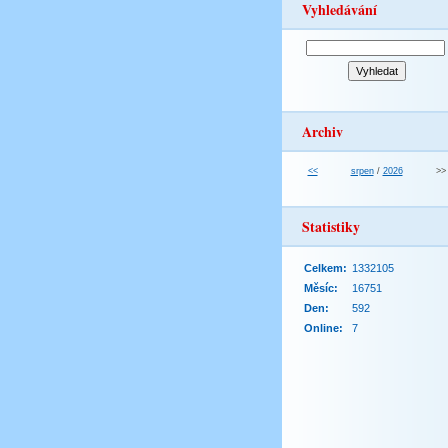
Vyhledávání
Archiv
<<
srpen
/
2026
>>
Statistiky
Celkem:
1332105
Měsíc:
16751
Den:
592
Online:
7