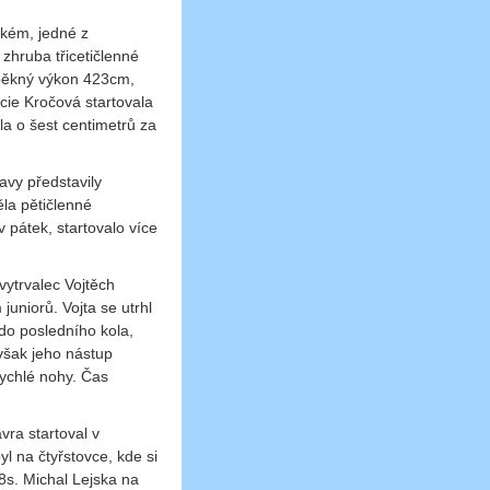
ekém, jedné z
 zhruba třicetičlenné
i pěkný výkon 423cm,
ucie Kročová startovala
la o šest centimetrů za
avy představily
ěla pětičlenné
 pátek, startovalo více
ytrvalec Vojtěch
 juniorů. Vojta se utrhl
 do posledního kola,
však jeho nástup
rychlé nohy. Čas
ávra startoval v
l na čtyřstovce, kde si
08s. Michal Lejska na