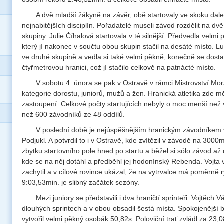
A dvě mladší žákyně na závěr, obě startovaly ve skoku dal
nejnabitějších disciplín. Pořadatelé museli závod rozdělit na dvě
skupiny. Julie Číhalová startovala v té silnější. Předvedla velm
který jí nakonec v součtu obou skupin stačil na desáté místo. L
ve druhé skupině a vedla si také velmi pěkně, konečně se dosta
čtyřmetrovou hranici, což jí stačilo celkově na patnácté místo.
V sobotu 4. února se pak v Ostravě v rámci Mistrovství Mor
kategorie dorostu, juniorů, mužů a žen. Hranická atletika zde m
zastoupení. Celkové počty startujících nebyly o moc menší než v
než 600 závodníků ze 48 oddílů.
V poslední době je nejúspěšnějším hranickým závodníkem v
Podjukl. A potvrdil to i v Ostravě, kde zvítězil v závodě na 3000m
zbytku startovního pole hned po startu a běžel si sólo závod až
kde se na něj dotáhl a předběhl jej hodonínský Rebenda. Vojta 
zachytil a v cílové rovince ukázal, že na vytrvalce má poměrně 
9:03,53min. je slibný začátek sezóny.
Mezi juniory se představili i dva hraničtí sprinteři. Vojtěch V
dlouhých sprintech a v obou obsadil šestá místa. Spokojenější by
vytvořil velmi pěkný osobák 50,82s. Poloviční trať zvládl za 23,