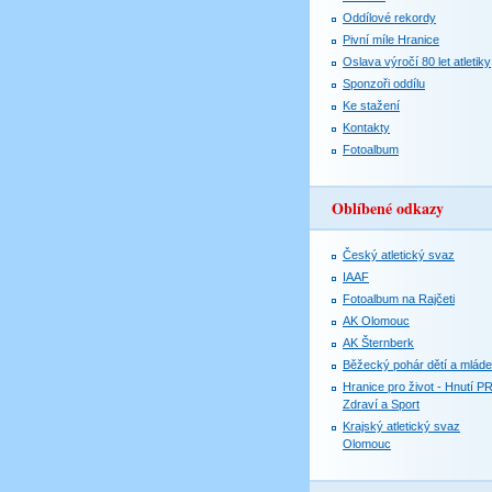
Oddílové rekordy
Pivní míle Hranice
Oslava výročí 80 let atletiky
Sponzoři oddílu
Ke stažení
Kontakty
Fotoalbum
Oblíbené odkazy
Český atletický svaz
IAAF
Fotoalbum na Rajčeti
AK Olomouc
AK Šternberk
Běžecký pohár dětí a mlád
Hranice pro život - Hnutí P
Zdraví a Sport
Krajský atletický svaz
Olomouc