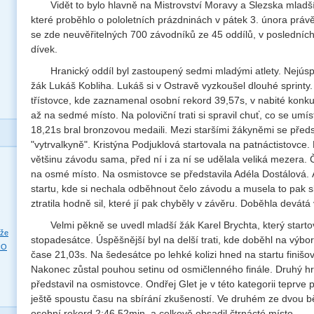
Vidět to bylo hlavně na Mistrovství Moravy a Slezska mladš
které proběhlo o pololetních prázdninách v pátek 3. února právě
se zde neuvěřitelných 700 závodníků ze 45 oddílů, v posledních
dívek.
Hranický oddíl byl zastoupený sedmi mladými atlety. Nejúsp
žák Lukáš Kobliha. Lukáš si v Ostravě vyzkoušel dlouhé sprinty.
třístovce, kde zaznamenal osobní rekord 39,57s, v nabité konku
až na sedmé místo. Na poloviční trati si spravil chuť, co se umís
18,21s bral bronzovou medaili. Mezi staršími žákyněmi se předs
"vytrvalkyně". Kristýna Podjuklová startovala na patnáctistovce.
většinu závodu sama, před ní i za ní se udělala veliká mezera. Č
na osmé místo. Na osmistovce se představila Adéla Dostálová.
startu, kde si nechala odběhnout čelo závodu a musela to pak s
ztratila hodně sil, které jí pak chyběly v závěru. Doběhla devát
Velmi pěkně se uvedl mladší žák Karel Brychta, který start
eže
stopadesátce. Úspěšnější byl na delší trati, kde doběhl na výb
RO
čase 21,03s. Na šedesátce po lehké kolizi hned na startu finišov
Nakonec zůstal pouhou setinu od osmičlenného finále. Druhý hr
představil na osmistovce. Ondřej Glet je v této kategorii teprv
ještě spoustu času na sbírání zkušeností. Ve druhém ze dvou
osobní rekord 2:46,52min. a celkově obsadil čtrnácté místo.