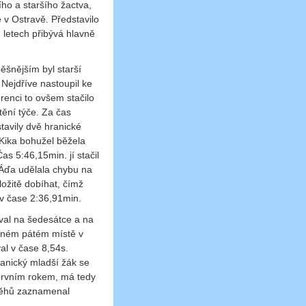
ího a staršího žactva,
 v Ostravě. Představilo
 letech přibývá hlavně
ěšnějším byl starší
 Nejdříve nastoupil ke
renci to ovšem stačilo
tění týče. Za čas
tavily dvě hranické
 Kika bohužel běžela
as 5:46,15min. jí stačil
 Áďa udělala chybu na
ložitě dobíhat, čímž
á v čase 2:36,91min.
oval na šedesátce a na
orném pátém místě v
al v čase 8,54s.
anický mladší žák se
e prvním rokem, má tedy
 běhů zaznamenal