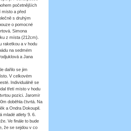
nohem početnějších
í místo a před
polečně s druhým
u pouze o pomocné
ertová. Simona
oku z místa (212cm).
du raketkou a v hodu
o pádu na sedmém
Podjuklová a Jana
e dařilo se jim
ísto. V celkovém
sté. Individuálně se
dal třetí místo v hodu
vrtou pozici. Jaromír
60m doběhla čtvrtá. Na
děk a Ondra Dokoupil.
 mladé atlety 9. 6.
že. Ve finále to bude
, že se sejdou v co