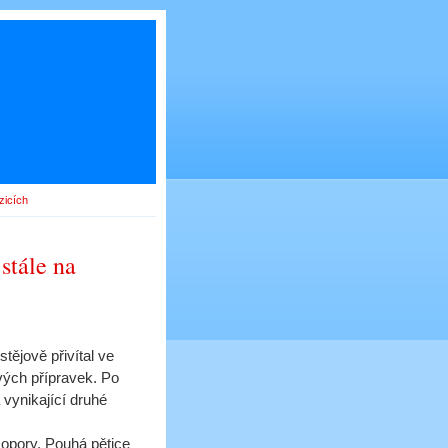
zicích
stále na
tějově přivítal ve
vých přípravek. Po
 vynikající druhé
 opory. Pouhá pětice