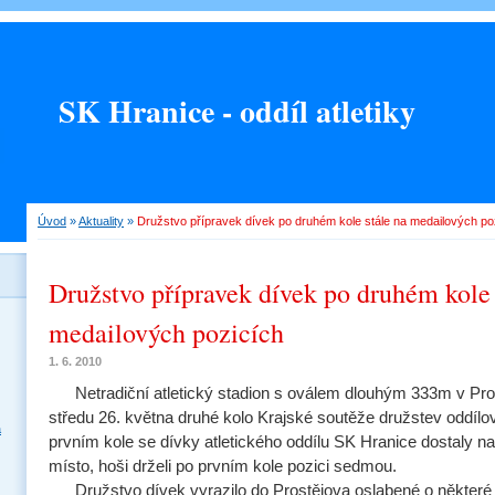
SK Hranice - oddíl atletiky
Úvod
»
Aktuality
»
Družstvo přípravek dívek po druhém kole stále na medailových po
Družstvo přípravek dívek po druhém kole 
medailových pozicích
1. 6. 2010
Netradiční atletický stadion s oválem dlouhým 333m v Pros
středu 26. května druhé kolo Krajské soutěže družstev oddílo
a
prvním kole se dívky atletického oddílu SK Hranice dostaly na
místo, hoši drželi po prvním kole pozici sedmou.
Družstvo dívek vyrazilo do Prostějova oslabené o některé