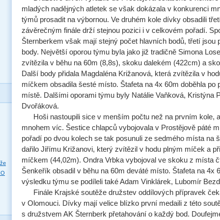
mladých nadějných atletek se však dokázala v konkurenci m
týmů prosadit na výbornou. Ve druhém kole dívky obsadili třet
závěrečným finále drží stejnou pozici i v celkovém pořadí. S
Šternberkem však mají stejný počet hlavních bodů, třetí jso
body. Největší oporou týmu byla jako již tradičně Simona Los
zvítězila v běhu na 60m (8,8s), skoku dalekém (422cm) a sk
Další body přidala Magdaléna Križanová, která zvítězila v ho
míčkem obsadila šesté místo. Štafeta na 4x 60m doběhla p
místě. Dalšími oporami týmu byly Natálie Vaňková, Kristýna 
Dvořáková.
Hoši nastoupili sice v menším počtu než na prvním kole, al
mnohem víc. Šestice chlapců vybojovala v Prostějově páté m
pořadí po dvou kolech se tak posunuli ze sedmého místa na še
dařilo Jiřímu Križanovi, který zvítězil v hodu plným míček a při
míčkem (44,02m). Ondra Vrbka vybojoval ve skoku z místa čt
eže
Šenkeřík obsadil v běhu na 60m deváté místo. Štafeta na 4x 
RO
výsledku týmu se podíleli také Adam Vinklárek, Lubomír Bez
Finále Krajské soutěže družstev oddílových přípravek čeká
v Olomouci. Dívky mají velice blízko první medaili z této soutě
s družstvem AK Šternberk přetahování o každý bod. Doufejme