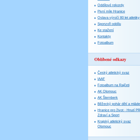
Oddílové rekordy
Pivní míle Hranice
Oslava výročí 80 let atletiky
Sponzoři oddílu
Ke stažení
Kontakty
Fotoalbum
Oblíbené odkazy
Český atletický svaz
IAAF
Fotoalbum na Rajčeti
AK Olomouc
AK Šternberk
Běžecký pohár dětí a mlád
Hranice pro život - Hnutí P
Zdraví a Sport
Krajský atletický svaz
Olomouc