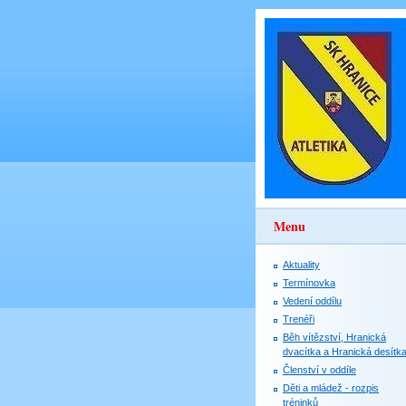
Menu
Aktuality
Termínovka
Vedení oddílu
Trenéři
Běh vítězství, Hranická
dvacítka a Hranická desítk
Členství v oddíle
Děti a mládež - rozpis
tréninků