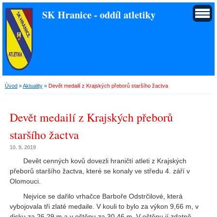
SK Hranice - oddíl atletiky
Úvod
»
Aktuality
»
Devět medailí z Krajských přeborů staršího žactva
Devět medailí z Krajských přeborů
staršího žactva
10. 9. 2019
Devět cenných kovů dovezli hraničtí atleti z Krajských
přeborů staršího žactva, které se konaly ve středu 4. září v
Olomouci.
Nejvíce se dařilo vrhačce Barboře Odstrčilové, která
vybojovala tři zlaté medaile. V kouli to bylo za výkon 9,66 m, v
disku za 26,29 m a v oštěpu za 30,46 m. V oštěpu jí zdatně