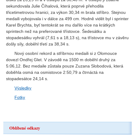
sekundovala Julie Číhalová, která poprvé přehodila
třicetimetrovou hranici, za výkon 30,34 m brala stříbro. Stejnou
medaili vybojovala i v dálce za 499 cm. Hodně vidět byl i sprinter
Karel Brychta, byť tentokrát se mu dařilo více na krátkých
sprintech než na preferované třístovce. Šedesátku a
stopadesátku vyhrál (7,61 s a 18,13 s), na třístovce mu v závěru
došly síly, doběhl třetí za 38,34 s.
Nový osobní rekord a stříbrnou medaili si z Olomouce
dovezl Ondřej Glet. V závodě na 1500 m doběhl druhý za
5:06,12. Bez medaile zůstala pouze Zuzana Slobodová, která
doběhla osmá na osmistovce 2:50,79 a čtrnáctá na
stopadesátce 24,14 s.
Výsledky
Fotky
Oblíbené odkazy