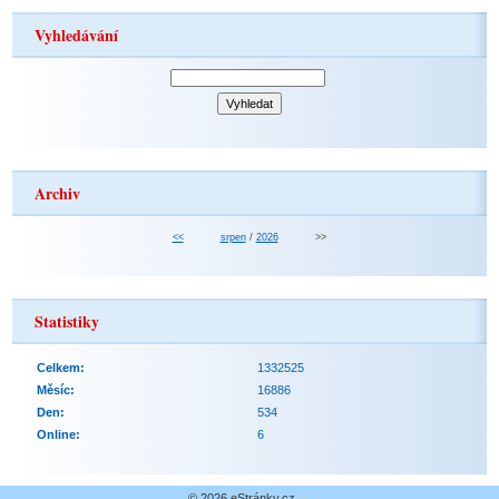
Vyhledávání
Archiv
<<
srpen
/
2026
>>
Statistiky
Celkem:
1332525
Měsíc:
16886
Den:
534
Online:
6
© 2026 eStránky.cz