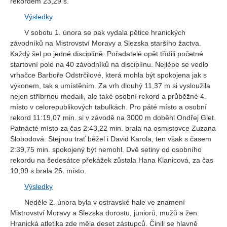
rekordem 23,29 s.
Výsledky
V sobotu 1. února se pak vydala pětice hranických
závodníků na Mistrovství Moravy a Slezska staršího žactva.
Každý šel po jedné disciplíně. Pořadatelé opět třídili početné
startovní pole na 40 závodníků na disciplínu. Nejlépe se vedlo
vrhačce Barboře Odstrčilové, která mohla být spokojena jak s
výkonem, tak s umístěním. Za vrh dlouhý 11,37 m si vysloužila
nejen stříbrnou medaili, ale také osobní rekord a průběžné 4.
místo v celorepublikových tabulkách. Pro páté místo a osobní
rekord 11:19,07 min. si v závodě na 3000 m doběhl Ondřej Glet.
Patnácté místo za čas 2:43,22 min. brala na osmistovce Zuzana
Slobodová. Stejnou trať běžel i David Karola, ten však s časem
2:39,75 min. spokojený být nemohl. Dvě setiny od osobního
rekordu na šedesátce překážek zůstala Hana Klanicová, za čas
10,99 s brala 26. místo.
Výsledky
Neděle 2. února byla v ostravské hale ve znamení
Mistrovství Moravy a Slezska dorostu, juniorů, mužů a žen.
Hranická atletika zde měla deset zástupců. Činili se hlavně