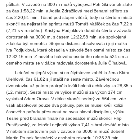
půlkaři. V závodě na 800 m mužů vybojoval Petr Skřivánek zlato
za čas 1:58,22 min. a Adéla Zdražilová mezi ženami stříbro za
čas 2:20,81 min. Těsně pod stupni vítězů, tedy na čtvrtém místě
skončil na nejkratším sprintu mužů Tomáš Vašíček za čas 7,22 s
(7,21 s v rozběhu). Kristýna Podjuklová doběhla čtvrtá v závodě
dorostenek na 3000 m, s časem 12:22,58 min. ale spokojená
zdaleka být nemohla. Stejnou distanci absolvovala i její matka
Iva Podjuklová, která obsadila v závodě žen osmé místo za čas
12:32,16 min. Z nového halového osobního rekordu 524 cm a
osmého místa se v dálce radovala dorostenka Julie Číhalová.
Letošní nejlepší výkon si na čtyřstovce zaběhla žena Klára
Úlehlová, čas 61,82 s jí stačil na šesté místo. Závěrečnou
dvoustovku už potom protrpěla kvůli bolesti achilovky za 28,35 s
(12. místo). Šesté místo ve výšce mužů si za výkon 174 cm
vyskákal Adam Orava. V dálce skončil sedmý za 564 cm, zde
však absolvoval pouze dva pokusy, pak se musel kvůli kolizi
časového pořadu přesunout na svou hlavní disciplínu, výšku.
Těsně před branami finále na šedesátce mužů skončil Filip
Pustějovský, za letošní nejlepší výkon 7,41 s bral deváté místo.
V nabitém startovním poli v závodě na 3000 m mužů doběhl
Martin Prusek šestnáctý v osobním rekordu 10:35,39 min.