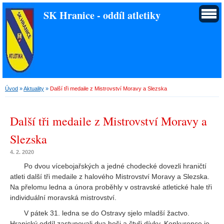
SK Hranice - oddíl atletiky
Úvod
»
Aktuality
»
Další tři medaile z Mistrovství Moravy a Slezska
Další tři medaile z Mistrovství Moravy a
Slezska
4. 2. 2020
Po dvou vícebojařských a jedné chodecké dovezli hraničtí
atleti další tři medaile z halového Mistrovství Moravy a Slezska.
Na přelomu ledna a února proběhly v ostravské atletické hale tři
individuální moravská mistrovství.
V pátek 31. ledna se do Ostravy sjelo mladší žactvo.
Hranický oddíl zastupovali dva hoši a čtyři dívky. Konkurence je