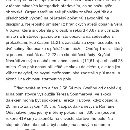
v těchto mladších kategoriích především, co se počtu týče,
obrovská. Organizátoři museli přihlášky značně vytřídit dle
předchozích výkonů na přijatelný počet 40 závodníků na
disciplínu. Nejlepšího umístění z hranických atletů dosáhla Vera
Vítková, která si doběhla pro osobní rekord 48,87 s a čtrnácté
místo na třístovce, patnácté místo obsadila na šedesátce s
překážkami, kde časem 11,21 s zaostala za svým osobákem o
dvě setiny. Šedesátku s překážkami běžel i Ondřej Trousil, který
si posunul osobák na 12,22 s a skončil šestnáctý. Kryštof
Navrátil za svým osobákem lehce zaostal (12,61 s) a obsadil 25.
místo. Oba pak nastoupili ještě ke skoku dalekému, ale ten jim
vůbec nevyšel, za svými možnostmi oba zaostali o půl metru a
skončili na chvostu startovního pole.
Třiadvacáté místo a čas 2:58,54 min. (vteřinu od osobáku)
si na osmistovce vysloužila Tereza Sommerová. Ve skoku
dalekém mohla být spokojená Tereza Haitlová, když obsadila
25. místo za výkon 405 cm. Naopak dálka nevyšla Romaně
Odstrčilové, jejíž jediný měřený pokus měřil 330 cm (osobní
rekord 419 cm) a skončila na chvostu startovního pole. Na
stopadesátce ale mohla být spokojená s novým osobním