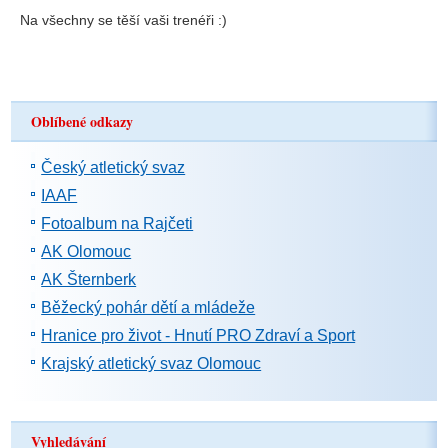
Na všechny se těší vaši trenéři :)
Oblíbené odkazy
Český atletický svaz
IAAF
Fotoalbum na Rajčeti
AK Olomouc
AK Šternberk
Běžecký pohár dětí a mládeže
Hranice pro život - Hnutí PRO Zdraví a Sport
Krajský atletický svaz Olomouc
Vyhledávání