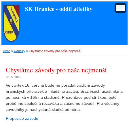
SK Hranice - oddíl atletiky
Úvod
»
Aktuality
»
Chystáme závody pro naše nejmenší
Chystáme závody pro naše nejmenší
30. 5. 2016
Ve čtvrtek 16. června budeme pořádat tradiční Závody
hranických přípravek a mladšího žactva. Sraz všech účastníků a
pomocníků v 16h na stadioně. Prezentace pod stříškou, poté
proběhne společná rozcvička a začneme závodit. Pro všechny
závodníky je nachystaná sladká odměna.
Propozice závodu