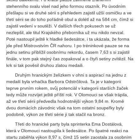
stehenního svalu visel nad jeho formou otazník. Po úvodním
přešlapu si ve druhé sérii s přehledem zajistil užší osmičku a ve
třetí sérii se do toho pořádně obul a dolétl až na 584 cm, čímž si
zajistil vedení v soutěži. V dalších třech pokusech se už
nezlepšil, ale titul Krajského přeborníka už mu nikdo nevzal.
Poté nastoupil ještě k hladké šedesátce, i ta ukázala, že forma
jde před Mistrovstvím ČR nahoru. I po tréninkové pauze se na
jednu setinu přiblížil osobnímu rekordu, časem 7,63 s si zajistil
finále, v tom pak stejný čas zopakoval a o čtyři setiny zvítězil. Na
krk si tak pověsil druhou zlatou medaili.
Druhým hranickým želízkem v ohni s aspirací na jednu z
medailí byla vrhačka Barbora Odstrčilová. Ta je v kategorii
teprve prvním rokem, svůj potenciál v kategorii starších žaček
tedy může rozvíjet ještě příští rok. V Olomouci se však trápila,
až ve třetí sérii předvedla hodnotnější výkon 9,84 m. Kromě
dvou domácích závodnic však na tom ostatní soupeřky byly
podobně, výkon ze třetí série jí tak stačil na bronz.
Třetí do hranické party byla sprinterka Ema Dostálová,
která v Olomouci nastoupila k šedesátce. Po špatné reakci na
startu zaběhla výkon 8,97 s, čímž 15 setin zaostala za osobním