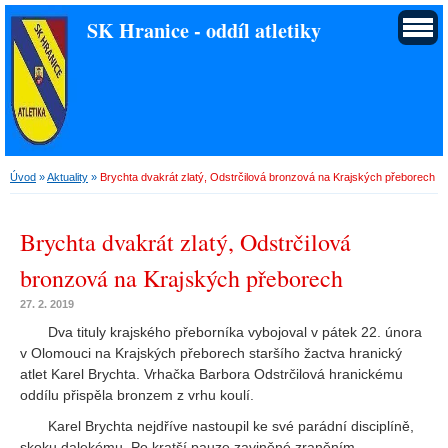
SK Hranice - oddíl atletiky
Úvod
»
Aktuality
»
Brychta dvakrát zlatý, Odstrčilová bronzová na Krajských přeborech
Brychta dvakrát zlatý, Odstrčilová
bronzová na Krajských přeborech
27. 2. 2019
Dva tituly krajského přeborníka vybojoval v pátek 22. února
v Olomouci na Krajských přeborech staršího žactva hranický
atlet Karel Brychta. Vrhačka Barbora Odstrčilová hranickému
oddílu přispěla bronzem z vrhu koulí.
Karel Brychta nejdříve nastoupil ke své parádní disciplíně,
skoku dalekému. Po kratší pauze zaviněné zraněním