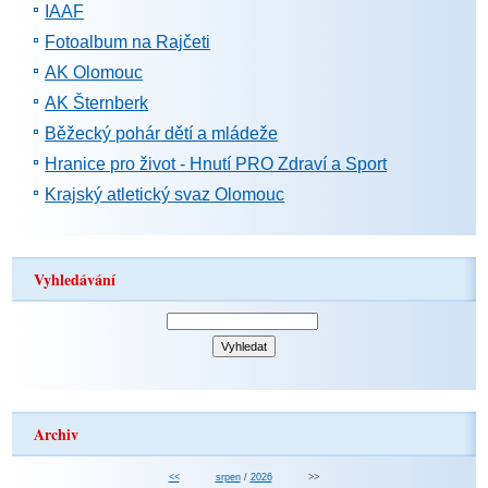
IAAF
Fotoalbum na Rajčeti
AK Olomouc
AK Šternberk
Běžecký pohár dětí a mládeže
Hranice pro život - Hnutí PRO Zdraví a Sport
Krajský atletický svaz Olomouc
Vyhledávání
Archiv
<<
srpen
/
2026
>>