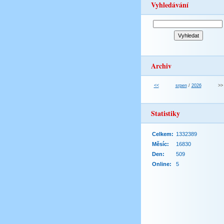
Vyhledávání
Archiv
<<
srpen
/
2026
>>
Statistiky
Celkem:
1332389
Měsíc:
16830
Den:
509
Online:
5