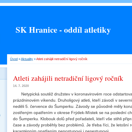
SK Hranice - oddíl atletiky
Úvod
»
Aktuality
»
Atleti zahájili netradiční ligový ročník
Atleti zahájili netradiční ligový ročník
14. 7. 2020
Netypická soutěž družstev v koronavirovém roce odstartova
prázdninovém víkendu. Druholigový atleti, kteří závodí v severní 
neděli 5. července do Šumperku. Závody se původně měly konat v
zostřeným opatřením v okrese Frýdek-Místek se na poslední ch
a
do Šumperku. Klobouk dolů před pořadateli, kteří vše stihli přip
čase a závody proběhly bez problémů. Je třeba říci, že letošní roč
karanténním opatřením nepostupový i nesestupový.