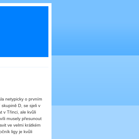
la netypicky o prvním
skupině D, se sjeli v
 Třinci, ale kvůli
víli musely přesunout
ravit ve velmi krátkém
ník ligy je kvůli