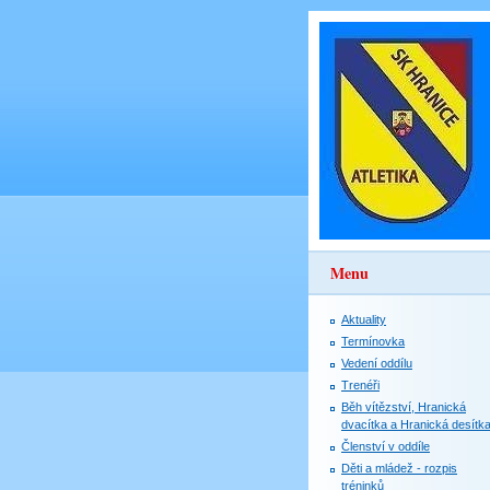
Menu
Aktuality
Termínovka
Vedení oddílu
Trenéři
Běh vítězství, Hranická
dvacítka a Hranická desítk
Členství v oddíle
Děti a mládež - rozpis
tréninků