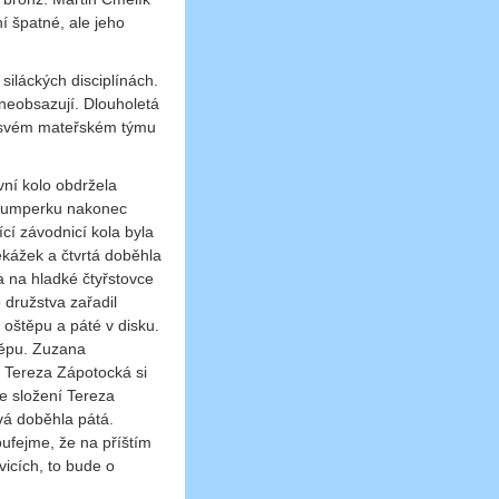
 špatné, ale jeho
siláckých disciplínách.
p neobsazují. Dlouholetá
ve svém mateřském týmu
vní kolo obdržela
 Šumperku nakonec
cí závodnicí kola byla
ekážek a čtvrtá doběhla
a na hladké čtyřstovce
 družstva zařadil
 oštěpu a páté v disku.
těpu. Zuzana
 Tereza Zápotocká si
e složení Tereza
vá doběhla pátá.
ufejme, že na příštím
vicích, to bude o