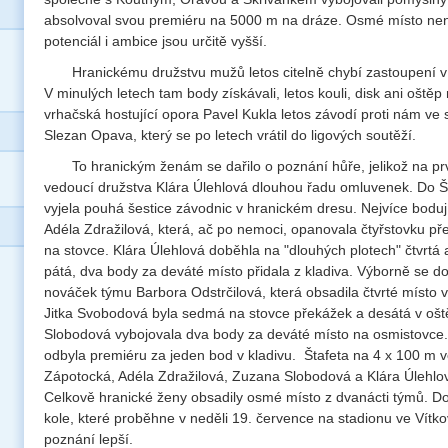
absolvoval svou premiéru na 5000 m na dráze. Osmé místo není
potenciál i ambice jsou určitě vyšší.
Hranickému družstvu mužů letos citelně chybí zastoupení v 
V minulých letech tam body získávali, letos kouli, disk ani oště
vrhačská hostující opora Pavel Kukla letos závodí proti nám 
Slezan Opava, který se po letech vrátil do ligových soutěží.
To hranickým ženám se dařilo o poznání hůře, jelikož na pr
vedoucí družstva Klára Úlehlová dlouhou řadu omluvenek. Do
vyjela pouhá šestice závodnic v hranickém dresu. Nejvíce bodují
Adéla Zdražilová, která, ač po nemoci, opanovala čtyřstovku př
na stovce. Klára Úlehlová doběhla na "dlouhých plotech" čtvrtá 
pátá, dva body za deváté místo přidala z kladiva. Výborně se do
nováček týmu Barbora Odstrčilová, která obsadila čtvrté místo v
Jitka Svobodová byla sedmá na stovce překážek a desátá v oš
Slobodová vybojovala dva body za deváté místo na osmistovce.
odbyla premiéru za jeden bod v kladivu. Štafeta na 4 x 100 m v
Zápotocká, Adéla Zdražilová, Zuzana Slobodová a Klára Úlehlo
Celkově hranické ženy obsadily osmé místo z dvanácti týmů. Do
kole, které proběhne v neděli 19. července na stadionu ve Vítko
poznání lepší.