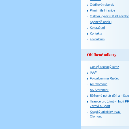
Oddílové rekordy
Pivní míle Hranice
Oslava výročí 80 let atletiky
Sponzoři oddílu
Ke stažení
Kontakty
Fotoalbum
Oblíbené odkazy
Český atletický svaz
IAAF
Fotoalbum na Rajčeti
AK Olomouc
AK Šternberk
Běžecký pohár dětí a mlád
Hranice pro život - Hnutí P
Zdraví a Sport
Krajský atletický svaz
Olomouc