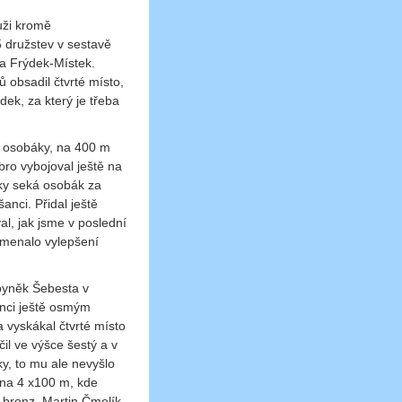
muži kromě
5 družstev v sestavě
 a Frýdek-Místek.
ů obsadil čtvrté místo,
ek, za který je třeba
va osobáky, na 400 m
bro vybojoval ještě na
aky seká osobák za
anci. Přidal ještě
l, jak jsme v poslední
amenalo vylepšení
Zbyněk Šebesta v
anci ještě osmým
vyskákal čtvrté místo
il ve výšce šestý a v
y, to mu ale nevyšlo
 na 4 x100 m, kde
 bronz. Martin Čmelík