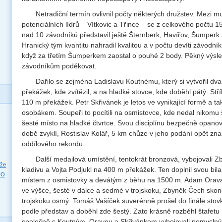
Netradiční termín ovlivnil počty některých družstev. Mezi 
potenciálních lídrů – Vítkovic a Třince – se z celkového počtu 1
nad 10 závodníků představil ještě Šternberk, Havířov, Šumperk
Hranický tým kvantitu nahradil kvalitou a v počtu devíti závodník
když za třetím Šumperkem zaostal o pouhé 2 body. Pěkný výsled
závodníkům poděkovat.
Dařilo se zejména Ladislavu Koutnému, který si vytvořil d
překážek, kde zvítězil, a na hladké stovce, kde doběhl pátý. Stří
110 m překážek. Petr Skřivánek je letos ve vynikající formě a t
osobákem. Soupeři to pocítili na osmistovce, kde nedal nikomu š
šesté místo na hladké čtvrtce. Svou disciplínu bezpečně opanova
době zvyklí, Rostislav Kolář, 5 km chůze v jeho podání opět zn
oddílového rekordu.
Další medailová umístění, tentokrát bronzová, vybojovali 
eže
kladivu a Vojta Podjukl na 400 m překážek. Ten doplnil svou bil
RO
místem z osmistovky a devátým z běhu na 1500 m. Adam Orava 
ve výšce, šesté v dálce a sedmé v trojskoku, Zbyněk Čech skonč
trojskoku osmý. Tomáš Vašíček suverénně prošel do finále stovk
podle představ a doběhl zde šestý. Zato krásně rozběhl štafetu
společně s Koutným, Oravou a Skřivánkem vybojovali pomyslný