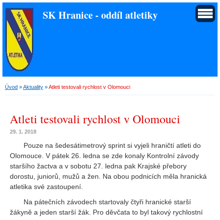
SK Hranice - oddíl atletiky
Úvod
»
Aktuality
»
Atleti testovali rychlost v Olomouci
Atleti testovali rychlost v Olomouci
29. 1. 2018
Pouze na šedesátimetrový sprint si vyjeli hraničtí atleti do
Olomouce. V pátek 26. ledna se zde konaly Kontrolní závody
staršího žactva a v sobotu 27. ledna pak Krajské přebory
dorostu, juniorů, mužů a žen. Na obou podnicích měla hranická
atletika své zastoupení.
Na pátečních závodech startovaly čtyři hranické starší
žákyně a jeden starší žák. Pro děvčata to byl takový rychlostní