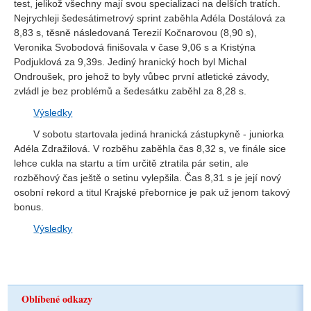
test, jelikož všechny mají svou specializaci na delších tratích.
Nejrychleji šedesátimetrový sprint zaběhla Adéla Dostálová za
8,83 s, těsně následovaná Terezií Kočnarovou (8,90 s),
Veronika Svobodová finišovala v čase 9,06 s a Kristýna
Podjuklová za 9,39s. Jediný hranický hoch byl Michal
Ondroušek, pro jehož to byly vůbec první atletické závody,
zvládl je bez problémů a šedesátku zaběhl za 8,28 s.
Výsledky
V sobotu startovala jediná hranická zástupkyně - juniorka
Adéla Zdražilová. V rozběhu zaběhla čas 8,32 s, ve finále sice
lehce cukla na startu a tím určitě ztratila pár setin, ale
rozběhový čas ještě o setinu vylepšila. Čas 8,31 s je její nový
osobní rekord a titul Krajské přebornice je pak už jenom takový
bonus.
Výsledky
Oblíbené odkazy