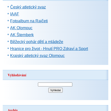
Český atletický svaz
IAAF
Fotoalbum na Rajčeti
AK Olomouc
AK Šternberk
Běžecký pohár dětí a mládeže
Hranice pro život - Hnutí PRO Zdraví a Sport
Krajský atletický svaz Olomouc
Vyhledávání
Archiv