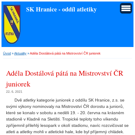
SK Hranice - oddíl atletiky
Úvod
»
Aktuality
»
Adéla Dostálová pátá na Mistrovství ČR juniorek
Adéla Dostálová pátá na Mistrovství ČR
juniorek
22. 6. 2021
Dvě atletky kategorie juniorek z oddílu SK Hranice, z.s. se
svými výkony nominovaly na Mistrovství ČR dorostu a juniorů,
které se konalo v sobotu a neděli 19. - 20. června na krásném
stadioně v Kladně na Sletišti. Tropické teploty toho víkendu
zpříjemnil přilehlý lesopark v okolí stadionu, navíc rozcvičovat se
atleti a atletky mohli v atletické hale, kde byl příjemný chládek.