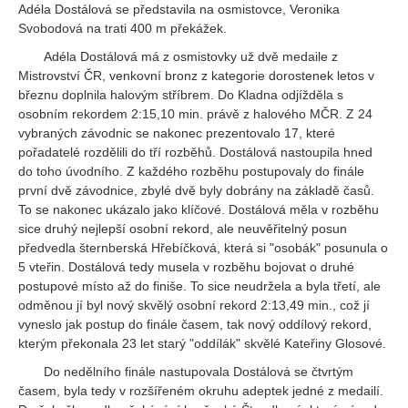
Adéla Dostálová se představila na osmistovce, Veronika
Svobodová na trati 400 m překážek.
Adéla Dostálová má z osmistovky už dvě medaile z
Mistrovství ČR, venkovní bronz z kategorie dorostenek letos v
březnu doplnila halovým stříbrem. Do Kladna odjížděla s
osobním rekordem 2:15,10 min. právě z halového MČR. Z 24
vybraných závodnic se nakonec prezentovalo 17, které
pořadatelé rozdělili do tří rozběhů. Dostálová nastoupila hned
do toho úvodního. Z každého rozběhu postupovaly do finále
první dvě závodnice, zbylé dvě byly dobrány na základě časů.
To se nakonec ukázalo jako klíčové. Dostálová měla v rozběhu
sice druhý nejlepší osobní rekord, ale neuvěřitelný posun
předvedla šternberská Hřebíčková, která si "osobák" posunula o
5 vteřin. Dostálová tedy musela v rozběhu bojovat o druhé
postupové místo až do finiše. To sice neudržela a byla třetí, ale
odměnou jí byl nový skvělý osobní rekord 2:13,49 min., což jí
vyneslo jak postup do finále časem, tak nový oddílový rekord,
kterým překonala 23 let starý "oddílák" skvělé Kateřiny Glosové.
Do nedělního finále nastupovala Dostálová se čtvrtým
časem, byla tedy v rozšířeném okruhu adeptek jedné z medailí.