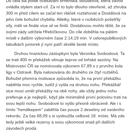
Do čela šla podle očekávání brněnská Štoudková, která závod
ovládla stylem start-cíl. Za ní to bylo dlouho otevřené, až zhruba
300 m před cílem se začal ten vláček roztahovat a Dostálová na
jeho čele bohužel chyběla. Atletky, které v rozbězích pošetřily
síly, měli ve finále více sil ve finiši. Dostálovou mohlo těšit, že za
svými zády udržela Hřebíčkovou. Do cíle doběhla na pátém
místě v dalším výborném čase 2:14,19 min. V celorepublikových
tabulkách juniorek jí nyní patří skvělé šesté místo.
Druhou hranickou zástupkyní byla Veronika Svobodová. Ta
se trati 400 m překážek věnuje teprve od loňské sezóny. Na
Mistrovství ČR se nominovala výkonem 67,89 s z prvního kola
ligy v Ostravě. Byla nalosována do druhého ze čtyř rozběhů.
Bohužel přemíra motivace způsobila to, že na první překážku
naběhla moc rychle, tudíž jí vyšla na druhou nohu. Překážkář
sice musí umět překážky na obě nohy, ale vždy jednu nohu
preferuje a je nejlepší, když jde minimálně první polovinu trati na
svou lepší nohu. Svobodové to vyšlo přesně obráceně. Ale i s
tímto "hendikepem" zaběhla čas pouze 2 desetiny od osobního
rekordu. Za čas 68,09 s si vysloužila celkové 18. místo. Má zde
tedy ještě velké rezervy a svou výkonnost snad při dalších
závodech prodá.