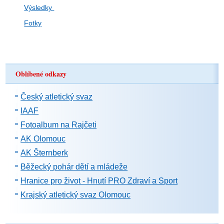
Výsledky
Fotky
Oblíbené odkazy
Český atletický svaz
IAAF
Fotoalbum na Rajčeti
AK Olomouc
AK Šternberk
Běžecký pohár dětí a mládeže
Hranice pro život - Hnutí PRO Zdraví a Sport
Krajský atletický svaz Olomouc