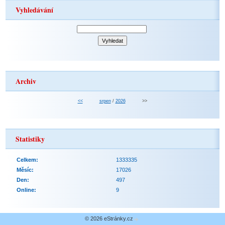
Vyhledávání
Archiv
<<
srpen
/
2026
>>
Statistiky
Celkem:
1333335
Měsíc:
17026
Den:
497
Online:
9
© 2026 eStránky.cz