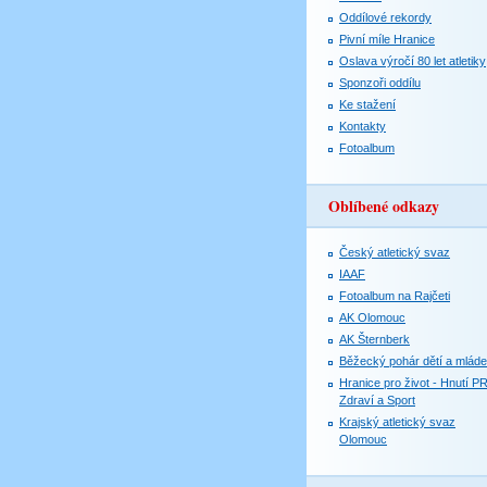
Oddílové rekordy
Pivní míle Hranice
Oslava výročí 80 let atletiky
Sponzoři oddílu
Ke stažení
Kontakty
Fotoalbum
Oblíbené odkazy
Český atletický svaz
IAAF
Fotoalbum na Rajčeti
AK Olomouc
AK Šternberk
Běžecký pohár dětí a mlád
Hranice pro život - Hnutí P
Zdraví a Sport
Krajský atletický svaz
Olomouc