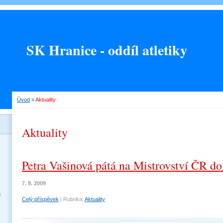
SK Hranice - oddíl atletiky
Úvod
»
Aktuality
Aktuality
Petra Vašinová pátá na Mistrovství ČR do
7. 9. 2009
a
Celý příspěvek
|
Rubrika:
Aktuality