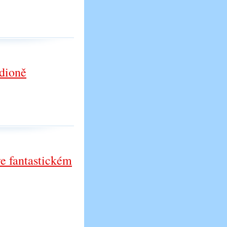
adioně
ve fantastickém