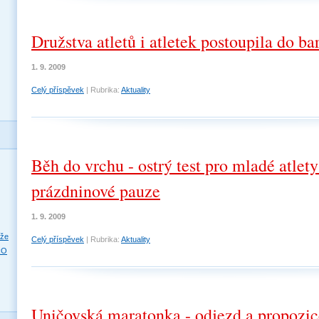
Družstva atletů i atletek postoupila do ba
1. 9. 2009
Celý příspěvek
|
Rubrika:
Aktuality
Běh do vrchu - ostrý test pro mladé atlet
prázdninové pauze
1. 9. 2009
eže
Celý příspěvek
|
Rubrika:
Aktuality
RO
Uničovská maratonka - odjezd a propozic