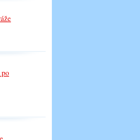
ráže
y po
e