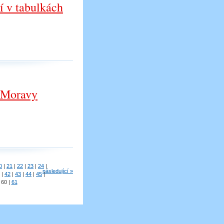
ní v tabulkách
í Moravy
0
|
21
|
22
|
23
|
24
|
následující »
|
42
|
43
|
44
|
45
|
60
|
61