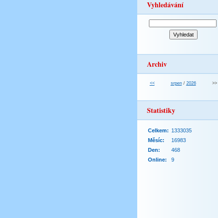
Vyhledávání
Archiv
<<
srpen
/
2026
>>
Statistiky
Celkem:
1333035
Měsíc:
16983
Den:
468
Online:
9