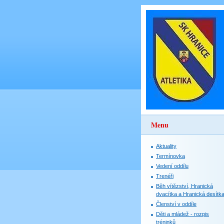
Menu
Aktuality
Termínovka
Vedení oddílu
Trenéři
Běh vítězství, Hranická
dvacítka a Hranická desítk
Členství v oddíle
Děti a mládež - rozpis
tréninků