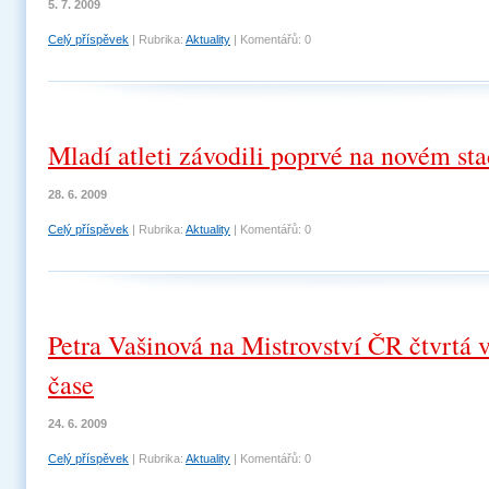
5. 7. 2009
Celý příspěvek
|
Rubrika:
Aktuality
|
Komentářů:
0
Mladí atleti závodili poprvé na novém st
28. 6. 2009
Celý příspěvek
|
Rubrika:
Aktuality
|
Komentářů:
0
Petra Vašinová na Mistrovství ČR čtvrtá 
čase
24. 6. 2009
Celý příspěvek
|
Rubrika:
Aktuality
|
Komentářů:
0