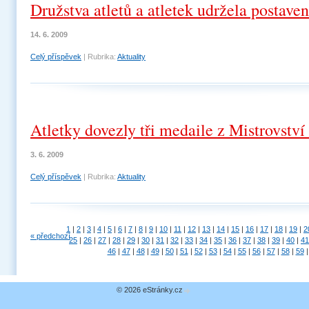
Družstva atletů a atletek udržela postave
14. 6. 2009
Celý příspěvek
|
Rubrika:
Aktuality
Atletky dovezly tři medaile z Mistrovstv
3. 6. 2009
Celý příspěvek
|
Rubrika:
Aktuality
1
|
2
|
3
|
4
|
5
|
6
|
7
|
8
|
9
|
10
|
11
|
12
|
13
|
14
|
15
|
16
|
17
|
18
|
19
|
2
« předchozí
25
|
26
|
27
|
28
|
29
|
30
|
31
|
32
|
33
|
34
|
35
|
36
|
37
|
38
|
39
|
40
|
41
46
|
47
|
48
|
49
|
50
|
51
|
52
|
53
|
54
|
55
|
56
|
57
|
58
|
59
|
© 2026 eStránky.cz