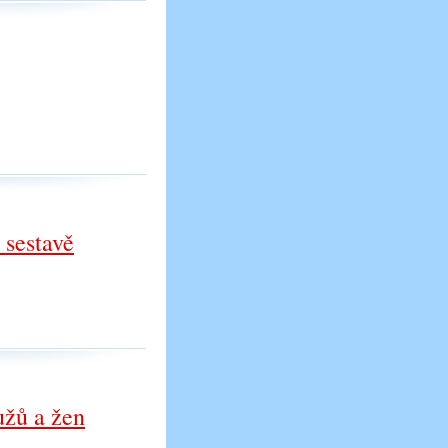
 sestavě
užů a žen